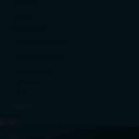
Moby
bak mandi
Momami
handuk
Mothercare
LINK SLOT GACOR
Mustela
ayunan dan walker bayi
My Buddy Tag
My K
alas bermain anak bayi
N
mainan anak bayi
Naif
mothercare toys
Nike
elc toys
Nordic Natural
MAYA4D
Nuby
Akun Saya
Nuna
Masuk
lewati ke Konten
O
download apps