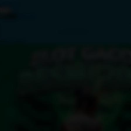
choose qty
TY Toys
DAFTAR
LOGIN
U
CLAIM BONUS
Share product:
V
Veja
Vitaflow
Vtech
W
Waterland
Wellness
X