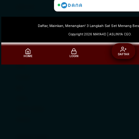
Bio Oil
sepatu bayi
Biolane
sepatu anak
Bite Fighters
Daftar, Mainkan, Menangkan! 3 Langkah Sat Set Menang Be
sandal
Copyright 2026 MAYA4D | ASLINYA CEO.
Bizzi Growin
kaus kaki
Blackmores
DAFTAR
fashion bayi (0bln-3thn)
HOME
LOGIN
Blooming Marvellous
atasan
Bonnels
bawahan
Bravado
gaun
Bruder
setelan
Brush Baby
jaket & kardigan
Buds Organics
aksesoris
Bugaboo
Buggygear
pakaian renang