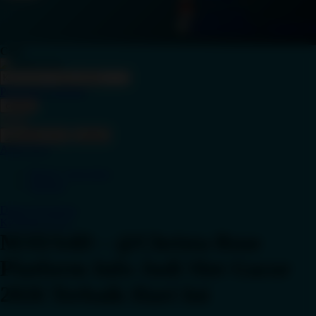
Q
DAFTAR
Contact Us
QV Baby
Cari
R
Real Shades
Pencarian Lanjutan
cancel
Red Castle
Cari
Ribbon Madness
cancel
Akun Saya
S
Masuk / buat akun
Bantuan
Sebamed
Daftar Keinginan
Silver Cross
Keranjang Saya
MAYA4D – @Christa Rose
Simply Idea
Platform Info Judi Slot Gacor
Skip Hop
2026 Terbaik Hari Ini
Spectra
Squishmallows