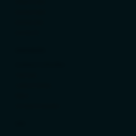
Shampo & Sabun
Love To Dream
perawatan rambut
perawatan mulut
M
perawatan diri
Magformers
Mama's Choice
perawatan ibu
Mamas&Papas
kesehatan & kebersihan
Mamaway
Tissue basah
Maxi Cosi
Laundry & Cleaning
Megabloks
Medical
Micro
Air Purifier & Humidifier
MiDeer
Mimi & Lula
potty
Mini Monkey