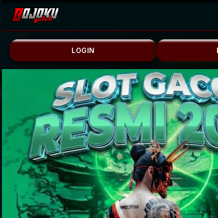
lewati ke Konten
download apps
download app from:
LOGIN
gift registry
Bahasa
ID
LOGIN
DAFTAR
Contact
Us
Toggle Nav
about Kanmo Circle
gift registry
store finder
contact us