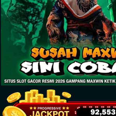
MAYA4D
Brand A-Z
A
Addo
Adidas
Airfree
Alamii
Amara
Aqua Scale
Asics
Aveeno
Awan
SLOT THAILAND