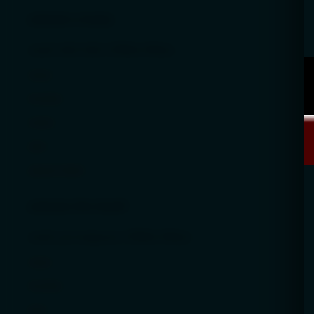
pakaian renang
anak laki-laki (18bln-8thn)
atasan
bawahan
setelan
jaket
pakaian dalam
pakaian ibu hamil
anak perempuan (18bln-8thn)
atasan
bawahan
gaun