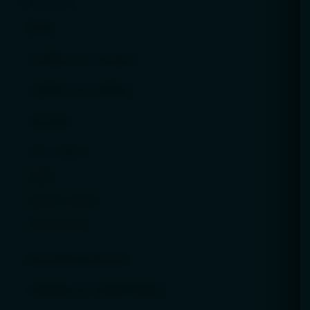
SITUS SLOT
botol
sterilizer & warmers
soothers & teethers
celemek
alat makan
cangkir
piring & mangkuk
sendok & garpu
pengolah makanan
makanan & multivitamin