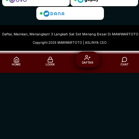
Daftar, Mainkan, Menangkan! 3 Langkah Sat Set Menang Besar Di MAWWARTOTO
Copyright 2026 MAWWARTOTO | ASLINYA CEO.
DAFTAR
HOME
LOGIN
CHAT