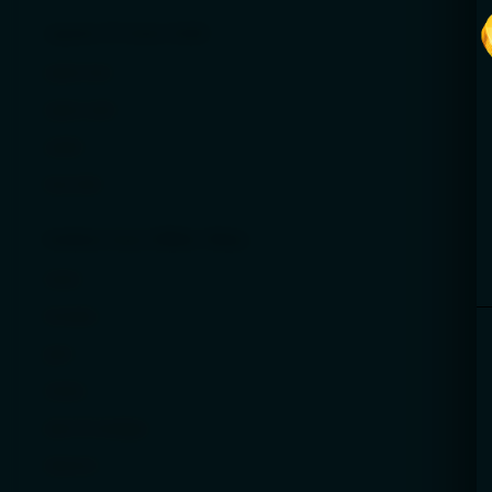
sepatu & kaus kaki
sepatu bayi
sepatu anak
sandal
kaus kaki
fashion bayi (0bln-3thn)
atasan
bawahan
gaun
setelan
jaket & kardigan
aksesoris