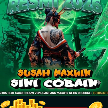
Awan
Azetabio