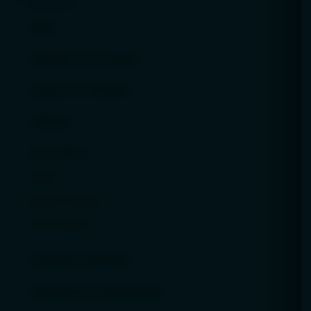
SITUS SLOT
botol
sterilizer & warmers
soothers & teethers
celemek
alat makan
cangkir
piring & mangkuk
sendok & garpu
pengolah makanan
makanan & multivitamin