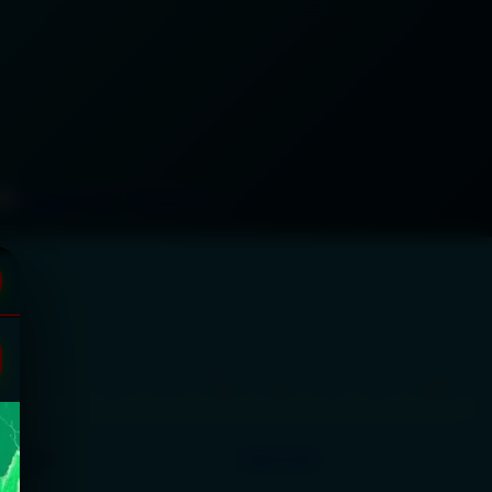
Contact Us
s
S
T
U
V
W
X
Y
Z
0-9
Amara
Aqua Scale