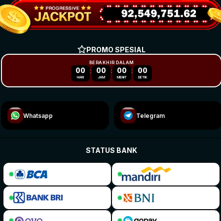
PROMO SPESIAL
BERAKHIR DALAM
00
:
00
:
00
:
00
HARI
JAM
MENIT
DETIK
Whatsapp
Telegram
STATUS BANK