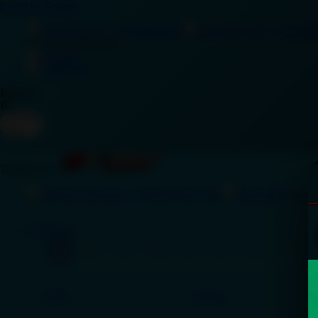
lewati ke Konten
download apps
gift regis
download app from:
Bahasa
ID
Toggle Nav
about Kanmo Circle
MANTUL77
A
B
C
D
E
F
G
H
Addo
Adidas