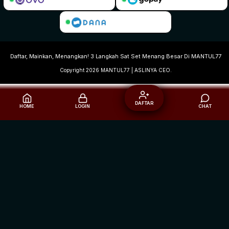
Daftar, Mainkan, Menangkan! 3 Langkah Sat Set Menang Besar Di MANTUL77
Copyright 2026 MANTUL77 | ASLINYA CEO.
DAFTAR
HOME
LOGIN
CHAT