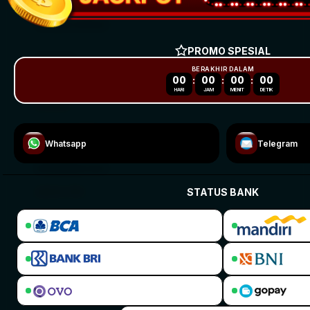
Azetabio
produk terbaru
B
PROMO SPESIAL
aksesoris
Baabaasheepz
BERAKHIR DALAM
00
:
00
:
00
:
00
tas
Babiators
HARI
JAM
MENIT
DETIK
kacamata
Baby Dove
aksesoris rambut
Baby Jogger
Whatsapp
Telegram
Baby Rovega
kebutuhan bayi
Babybee
pakaian tidur
STATUS BANK
Banana Boat
set & terusan
Banz
piyama
Barbie
bodysuits
Beaba
Beauty Barn
sepatu & kaus kaki