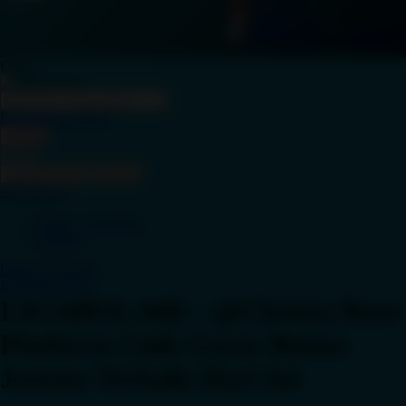
Q
DAFTAR
Contact Us
QV Baby
Cari
R
Real Shades
Pencarian Lanjutan
cancel
Red Castle
Cari
Ribbon Madness
cancel
Akun Saya
S
Masuk / buat akun
Bantuan
Sebamed
Daftar Keinginan
Silver Cross
Keranjang Saya
LIGABOLA88 – @Christa Rose
Simply Idea
Platform Link Gacor Bonus
Skip Hop
Jostoto Terbaik Hari Ini
Spectra
Squishmallows