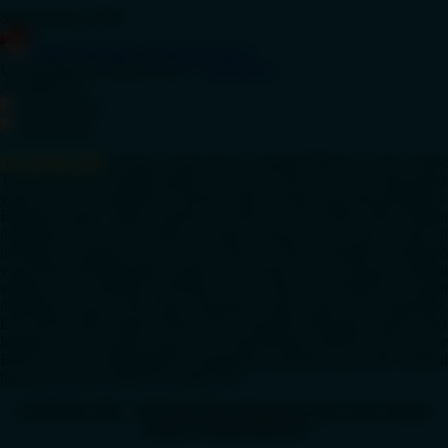
Serendah
Rp 5.000
Starbooks
Earn
1.000.000
-
5.000.000
Bonus
Stick-O
Use Installment Options from
.
Laarn more
Available for :
Stokke
home delivery
store pickup
Sudocrem
LIGABOLA88
bersama Christa Rose menjadi Platform Game Online
Sumimo
Terbaik Hari Ini menjadi pilihan Link Gacor Bonus Jostoto bagi gamer
yang mencari pengalaman bermain lebih nyaman dan menyenangkan.
Sunnylife
Beragam game online populer tersedia di LIGABOLA88 dengan
Sun-Staches
dukungan server yang stabil, performa responsif, serta akses cepat di
berbagai perangkat. Link Gacor Bonus Jostoto memiliki komunitas
Swimava
yang aktif memungkinkan pemain menemukan teman bermain, berbagi
strategi, dan mengikuti berbagai event menarik. Pembaruan konten
dilakukan secara rutin agar permainan tetap segar dan kompetitif.
T
LIGABOLA88 dengan Christa Rose memiliki teknologi modern, fitur
lengkap, serta layanan yang terus berkembang, platform Link Gacor
Tommee Tippee
Bonus Jostoto menghadirkan pengalaman gaming yang lebih optimal
bagi para pemain Indonesia setiap hari.
Trunki
LIGABOLA88 – @Christa Rose Platform Link Gacor Bonus
Tutti Bambini
Jostoto Terbaik Hari Ini
Twistshake