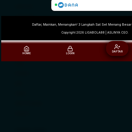
Bio Oil
sepatu bayi
Biolane
sepatu anak
Bite Fighters
Daftar, Mainkan, Menangkan! 3 Langkah Sat Set Menang Besa
sandal
Copyright 2026 LIGABOLA88 | ASLINYA CEO.
Bizzi Growin
kaus kaki
Blackmores
DAFTAR
fashion bayi (0bln-3thn)
HOME
LOGIN
Blooming Marvellous
atasan
Bonnels
bawahan
Bravado
gaun
Bruder
setelan
Brush Baby
jaket & kardigan
Buds Organics
aksesoris
Bugaboo
Buggygear
pakaian renang