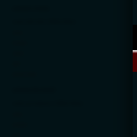
pakaian renang
anak laki-laki (18bln-8thn)
atasan
bawahan
setelan
jaket
pakaian dalam
pakaian ibu hamil
anak perempuan (18bln-8thn)
atasan
bawahan
gaun