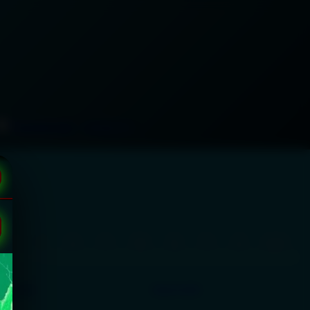
Contact Us
s
S
T
U
V
W
X
Y
Z
0-9
Amara
Aqua Scale