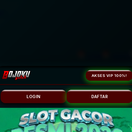
try
LOGIN
DAFTAR
AKSES VIP 100%!
gift registry
store finder
contact u
LOGIN
DAFTAR
I
J
K
L
M
N
O
P
Q
R
Airfree
Alamii