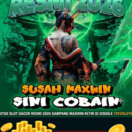
Awan
Azetabio