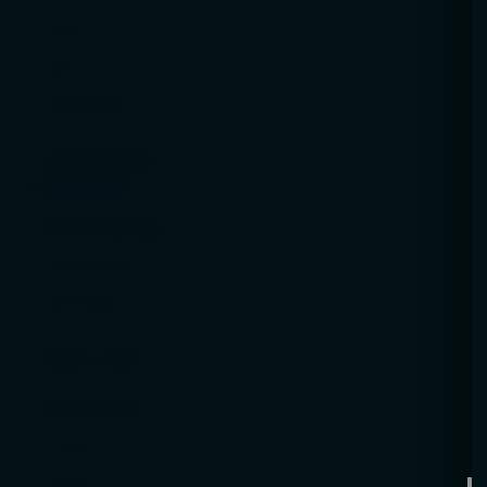
setelan
jaket
pakaian dalam
pakaian tidur
LINK GACOR
kereta dorong
bayi baru lahir
usia 6 bulan+
koper anak
kursi mobil
0-13 Kg
0-36 Kg