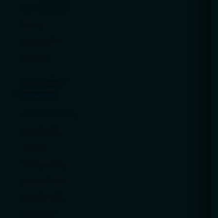
alat menyusui
pompa asi
penyimpanan asi
cooler bags
kursi makan
SLOT GACOR
perawatan bayi
perawatan kulit
Sunscreen
Shampo & Sabun
perawatan rambut
perawatan mulut
perawatan diri