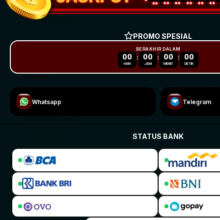
Azetabio
produk terbaru
B
PROMO SPESIAL
aksesoris
Baabaasheepz
BERAKHIR DALAM
00
:
00
:
00
:
00
tas
Babiators
HARI
JAM
MENIT
DETIK
kacamata
Baby Dove
aksesoris rambut
Baby Jogger
Whatsapp
Telegram
Baby Rovega
kebutuhan bayi
Babybee
pakaian tidur
STATUS BANK
Banana Boat
set & terusan
Banz
piyama
Barbie
bodysuits
Beaba
Beauty Barn
sepatu & kaus kaki