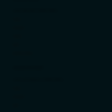
Bumkins
anak laki-laki (18bln-8thn)
C
atasan
Cetaphil
bawahan
Chicco
setelan
Childlife
jaket
Clevamama
pakaian dalam
Cocolatte
Cottonseeds
pakaian ibu hamil
Cozy N Safe
anak perempuan (18bln-8thn)
Crane
atasan
Cybex
bawahan
D
gaun
Dae Organics