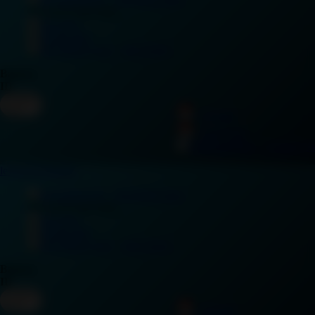
download app from:
Oh Ma Grain
Okiedog
gift registry
P
Bahasa
ID
Peachy
LOGIN
Phil & Ted's
DAFTAR
Philips Avent
Contact Us
Pigeon
lewati ke Konten
Playgro
download apps
download app from:
Poled Global
Ponycycle
gift registry
Puma
Bahasa
ID
Pureats
LOGIN