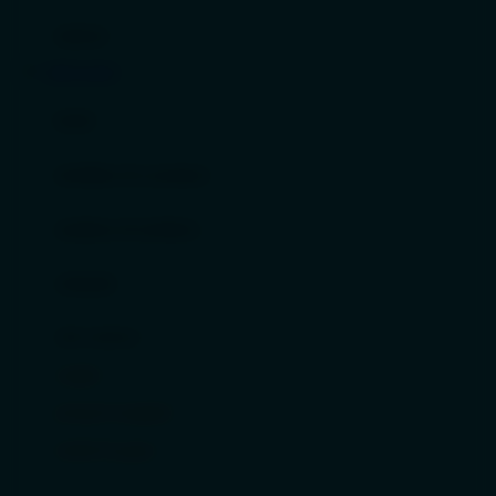
Hauck
matras
Havaianas
SITUS SLOT
Hegen
botol
Hot Wheels
sterilizer & warmers
Hybrid
soothers & teethers
I
Inlacta DHA
celemek
Interlac
alat makan
Ivenet
cangkir
J
piring & mangkuk
Jack N Jill
sendok & garpu
Joie