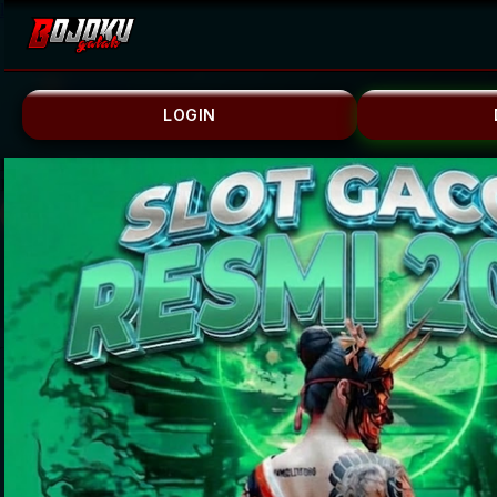
lewati ke Konten
download apps
download app from:
LOGIN
gift registry
Bahasa
ID
LOGIN
DAFTAR
Contact
Us
Toggle Nav
about Kanmo Circle
gift registry
store finder
contact us