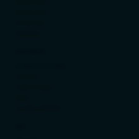
Shampo & Sabun
Love To Dream
perawatan rambut
perawatan mulut
M
perawatan diri
Magformers
Mama's Choice
perawatan ibu
Mamas&Papas
kesehatan & kebersihan
Mamaway
Tissue basah
Maxi Cosi
Laundry & Cleaning
Megabloks
Medical
Micro
Air Purifier & Humidifier
MiDeer
Mimi & Lula
potty
Mini Monkey