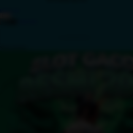
choose qty
TY Toys
DAFTAR
LOGIN
U
CLAIM BONUS
V
Share product:
Veja
Vitaflow
Vtech
W
Waterland
Wellness
X