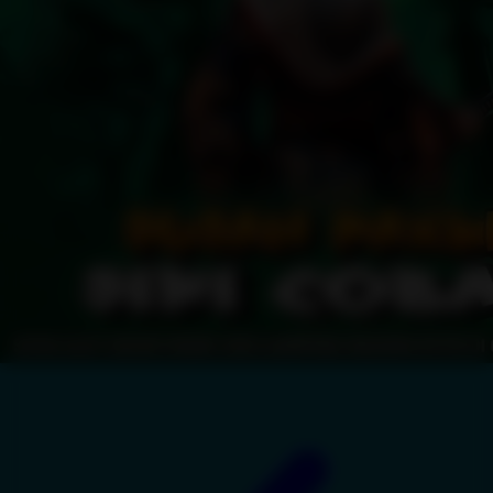
Xootz
Y
Yamatoya
Z
Zaxy
Zoggs
0-9
4Moms
59S