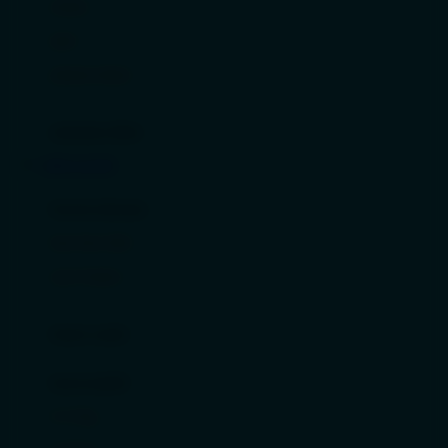
setelan
Docare
jaket
Doona
pakaian dalam
Down To Earth
Drew
pakaian tidur
Dr. Brown's
LINK GACOR
E
kereta dorong
ELC
bayi baru lahir
Ergobaby
usia 6 bulan+
Expert Care
koper anak
Ezyroller
kursi mobil
F
0-13 Kg
Felt So Sweet