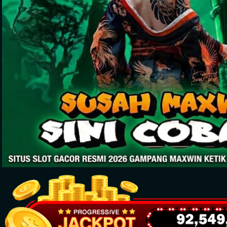
LDAMANTOTO
Brand A-Z
A
Addo
Adidas
Airfree
Alamii
Amara
Aqua Scale
Asics
Aveeno
Awan
SLOT THAILAND