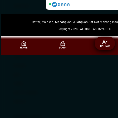
Bio Oil
sepatu bayi
Biolane
sepatu anak
Bite Fighters
Daftar, Mainkan, Menangkan! 3 Langkah Sat Set Menang Bes
sandal
Copyright 2026 LATO168 | ASLINYA CEO.
Bizzi Growin
kaus kaki
Blackmores
DAFTAR
fashion bayi (0bln-3thn)
HOME
LOGIN
Blooming Marvellous
atasan
Bonnels
bawahan
Bravado
gaun
Bruder
setelan
Brush Baby
jaket & kardigan
Buds Organics
aksesoris
Bugaboo
Buggygear
pakaian renang