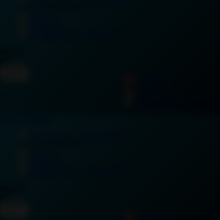
download app from:
Oh Ma Grain
Okiedog
gift registry
P
Bahasa
ID
Peachy
LOGIN
Phil & Ted's
DAFTAR
Philips Avent
Contact Us
Pigeon
lewati ke Konten
Playgro
download apps
download app from:
Poled Global
Ponycycle
gift registry
Puma
Bahasa
ID
Pureats
LOGIN