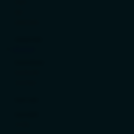
setelan
Docare
jaket
Doona
pakaian dalam
Down To Earth
Drew
pakaian tidur
Dr. Brown's
LINK GACOR
E
kereta dorong
ELC
bayi baru lahir
Ergobaby
usia 6 bulan+
Expert Care
koper anak
Ezyroller
kursi mobil
F
0-13 Kg
Felt So Sweet