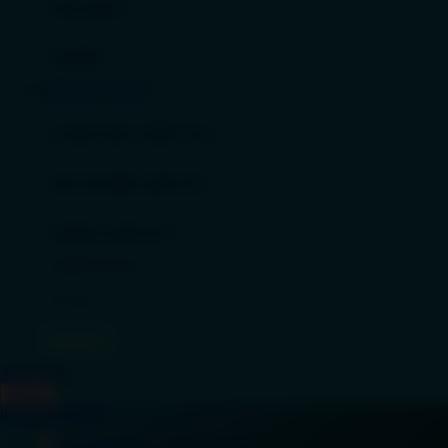
Moby
bak mandi
Momami
handuk
Mothercare
LINK SLOT GACOR
Mustela
ayunan dan walker bayi
My Buddy Tag
My K
alas bermain anak bayi
N
mainan anak bayi
Naif
mothercare toys
Nike
elc toys
Nordic Natural
LATO168
Nuby
Akun Saya
Nuna
Masuk
lewati ke Konten
O
download apps