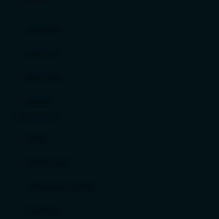
0-36 Kg
Fisher Price
Flipper
gendongan
Friends Of Sally
travel cots
G
diaper bags
Gb
Geko
aksesoris
Graco
SLOT ONLINE
Gund
selimut
H
bantal & sprei
Habbie
Haenim
ranjang bayi & balita
Happy Horse
perabotan
Happy Tummy