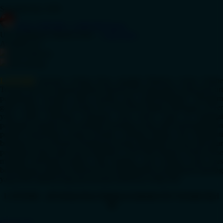
Serendah
Rp 5.000
Starbooks
Earn
1.000.000
-
5.000.000
Bonus
Stick-O
Use Installment Options from
.
Laarn more
Available for :
Stokke
home delivery
store pickup
Sudocrem
LATO168
bersama Christa Rose menjadi Platform Game Online
Sumimo
Terbaik Hari Ini menjadi pilihan Indoslot 932 bagi gamer yang mencari
pengalaman bermain lebih nyaman dan menyenangkan. Beragam
Sunnylife
game online populer tersedia di LATO168 dengan dukungan server
Sun-Staches
yang stabil, performa responsif, serta akses cepat di berbagai
perangkat. Indoslot 932 memiliki komunitas yang aktif memungkinkan
Swimava
pemain menemukan teman bermain, berbagi strategi, dan mengikuti
berbagai event menarik. Pembaruan konten dilakukan secara rutin agar
permainan tetap segar dan kompetitif. LATO168 dengan Christa Rose
T
memiliki teknologi modern, fitur lengkap, serta layanan yang terus
berkembang, platform Indoslot 932 menghadirkan pengalaman gaming
Tommee Tippee
yang lebih optimal bagi para pemain Indonesia setiap hari.
Trunki
LATO168 – @Christa Rose Platform Indoslot 932 Terbaik Hari
Ini
Tutti Bambini
choose qty
Twistshake