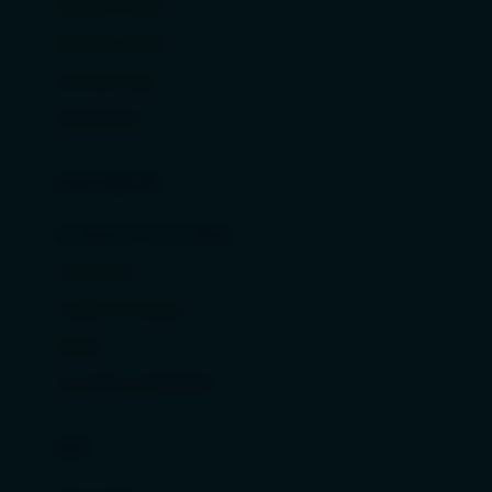
Shampo & Sabun
Love To Dream
perawatan rambut
perawatan mulut
M
perawatan diri
Magformers
Mama's Choice
perawatan ibu
Mamas&Papas
kesehatan & kebersihan
Mamaway
Tissue basah
Maxi Cosi
Laundry & Cleaning
Megabloks
Medical
Micro
Air Purifier & Humidifier
MiDeer
Mimi & Lula
potty
Mini Monkey