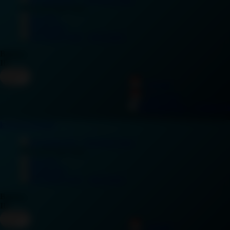
download app from:
Oh Ma Grain
Okiedog
gift registry
P
Bahasa
ID
Peachy
LOGIN
Phil & Ted's
DAFTAR
Philips Avent
Contact Us
Pigeon
lewati ke Konten
Playgro
download apps
download app from:
Poled Global
Ponycycle
gift registry
Puma
Bahasa
ID
Pureats
LOGIN