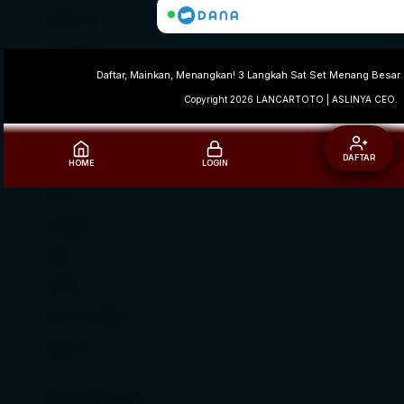
Bio Oil
sepatu bayi
Biolane
sepatu anak
Bite Fighters
Daftar, Mainkan, Menangkan! 3 Langkah Sat Set Menang Besa
sandal
Copyright 2026 LANCARTOTO | ASLINYA CEO.
Bizzi Growin
kaus kaki
Blackmores
DAFTAR
fashion bayi (0bln-3thn)
HOME
LOGIN
Blooming Marvellous
atasan
Bonnels
bawahan
Bravado
gaun
Bruder
setelan
Brush Baby
jaket & kardigan
Buds Organics
aksesoris
Bugaboo
Buggygear
pakaian renang