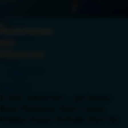
Q
DAFTAR
Contact Us
QV Baby
Cari
R
Real Shades
Pencarian Lanjutan
cancel
Red Castle
Cari
Ribbon Madness
cancel
Akun Saya
S
Masuk / buat akun
Bantuan
Sebamed
Daftar Keinginan
Silver Cross
Keranjang Saya
LANCARTOTO – @Christa
Simply Idea
Rose Platform Web Casino
Skip Hop
Online Aman Terbaik Hari Ini
Spectra
Squishmallows