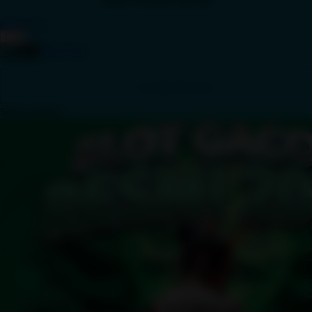
choose qty
TY Toys
DAFTAR
LOGIN
U
CLAIM BONUS
V
Share product:
Veja
Vitaflow
Vtech
W
Waterland
Wellness
X