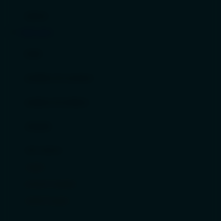
Hauck
matras
Havaianas
SITUS SLOT
Hegen
botol
Hot Wheels
sterilizer & warmers
Hybrid
soothers & teethers
I
Inlacta DHA
celemek
Interlac
alat makan
Ivenet
cangkir
J
piring & mangkuk
Jack N Jill
sendok & garpu
Joie