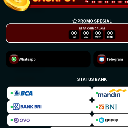
Azetabio
produk terbaru
B
PROMO SPESIAL
aksesoris
Baabaasheepz
BERAKHIR DALAM
00
:
00
:
00
:
00
tas
Babiators
HARI
JAM
MENIT
DETIK
kacamata
Baby Dove
aksesoris rambut
Baby Jogger
Whatsapp
Telegram
Baby Rovega
kebutuhan bayi
Babybee
pakaian tidur
STATUS BANK
Banana Boat
set & terusan
Banz
piyama
Barbie
bodysuits
Beaba
Beauty Barn
sepatu & kaus kaki