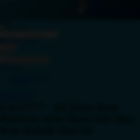
Q
DAFTAR
Contact Us
QV Baby
Cari
R
Real Shades
Pencarian Lanjutan
cancel
Red Castle
Cari
Ribbon Madness
cancel
Akun Saya
S
Masuk / buat akun
Bantuan
Sebamed
Daftar Keinginan
Silver Cross
Keranjang Saya
LAGU777 – @Christa Rose
Simply Idea
Platform Akun Demo Slot Thor
Skip Hop
Wap Terbaik Hari Ini
Spectra
Squishmallows