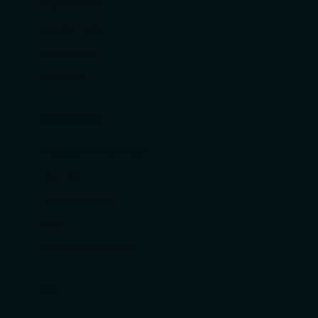
Shampo & Sabun
Love To Dream
perawatan rambut
perawatan mulut
M
perawatan diri
Magformers
Mama's Choice
perawatan ibu
Mamas&Papas
kesehatan & kebersihan
Mamaway
Tissue basah
Maxi Cosi
Laundry & Cleaning
Megabloks
Medical
Micro
Air Purifier & Humidifier
MiDeer
Mimi & Lula
potty
Mini Monkey