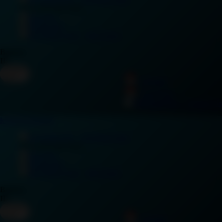
download app from:
Oh Ma Grain
Okiedog
gift registry
P
Bahasa
ID
Peachy
LOGIN
Phil & Ted's
DAFTAR
Philips Avent
Contact Us
Pigeon
lewati ke Konten
Playgro
download apps
download app from:
Poled Global
Ponycycle
gift registry
Puma
Bahasa
ID
Pureats
LOGIN