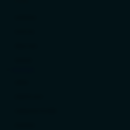
0-36 Kg
Fisher Price
Flipper
gendongan
Friends Of Sally
travel cots
G
diaper bags
Gb
Geko
aksesoris
Graco
SLOT ONLINE
Gund
selimut
H
bantal & sprei
Habbie
Haenim
ranjang bayi & balita
Happy Horse
perabotan
Happy Tummy