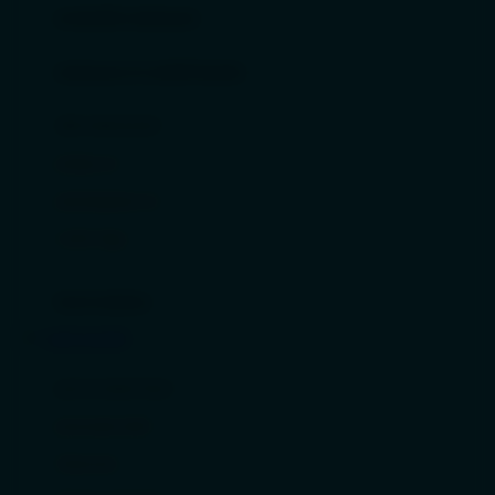
pengolah makanan
Joolz
Jujube
makanan & multivitamin
K
alat menyusui
Kiddycuts
pompa asi
Kumon
penyimpanan asi
L
cooler bags
Leapfrog
kursi makan
Leclerc
SLOT GACOR
Lee Vierra
Lillebaby
perawatan bayi
Little Bird Told Me
perawatan kulit
Little Miss Janis
Sunscreen
London Taxi