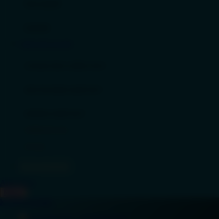
Moby
bak mandi
Momami
handuk
Mothercare
LINK SLOT GACOR
Mustela
ayunan dan walker bayi
My Buddy Tag
My K
alas bermain anak bayi
N
mainan anak bayi
Naif
mothercare toys
Nike
elc toys
Nordic Natural
KUDAPOKER
Nuby
Akun Saya
Nuna
Masuk
lewati ke Konten
O
download apps