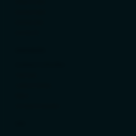
Shampo & Sabun
Love To Dream
perawatan rambut
perawatan mulut
M
perawatan diri
Magformers
Mama's Choice
perawatan ibu
Mamas&Papas
kesehatan & kebersihan
Mamaway
Tissue basah
Maxi Cosi
Laundry & Cleaning
Megabloks
Medical
Micro
Air Purifier & Humidifier
MiDeer
Mimi & Lula
potty
Mini Monkey