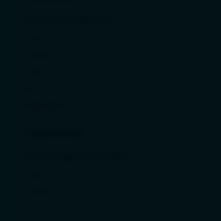
Bumkins
anak laki-laki (18bln-8thn)
C
atasan
Cetaphil
bawahan
Chicco
setelan
Childlife
jaket
Clevamama
pakaian dalam
Cocolatte
Cottonseeds
pakaian ibu hamil
Cozy N Safe
anak perempuan (18bln-8thn)
Crane
atasan
Cybex
bawahan
D
gaun
Dae Organics