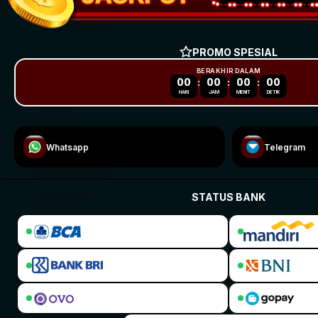
Azetabio
produk terbaru
B
PROMO SPESIAL
aksesoris
Baabaasheepz
BERAKHIR DALAM
00
:
00
:
00
:
00
tas
Babiators
HARI
JAM
MENIT
DETIK
kacamata
Baby Dove
aksesoris rambut
Baby Jogger
Whatsapp
Telegram
Baby Rovega
kebutuhan bayi
Babybee
pakaian tidur
STATUS BANK
Banana Boat
set & terusan
Banz
piyama
Barbie
bodysuits
Beaba
Beauty Barn
sepatu & kaus kaki