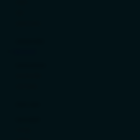
setelan
Docare
jaket
Doona
pakaian dalam
Down To Earth
Drew
pakaian tidur
Dr. Brown's
LINK GACOR
E
kereta dorong
ELC
bayi baru lahir
Ergobaby
usia 6 bulan+
Expert Care
koper anak
Ezyroller
kursi mobil
F
0-13 Kg
Felt So Sweet