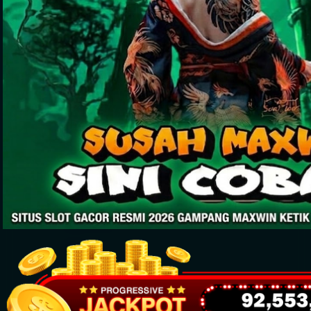
KUDAPOKER
Brand A-Z
A
Addo
Adidas
Airfree
Alamii
Amara
Aqua Scale
Asics
Aveeno
Awan
SLOT THAILAND