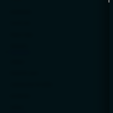
gendongan
travel cots
diaper bags
aksesoris
SLOT ONLINE
selimut
bantal & sprei
ranjang bayi & balita
perabotan
matras