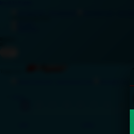
lewati ke Konten
download apps
gift regis
download app from:
Bahasa
ID
Toggle Nav
about Kanmo Circle
KPKGG
A
B
C
D
E
F
G
H
Addo
Adidas