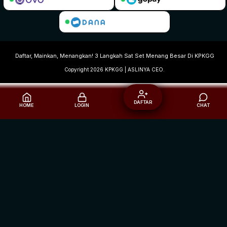
Daftar, Mainkan, Menangkan! 3 Langkah Sat Set Menang Besar Di KPKGG
Copyright 2026 KPKGG | ASLINYA CEO.
DAFTAR
HOME
LOGIN
CHAT