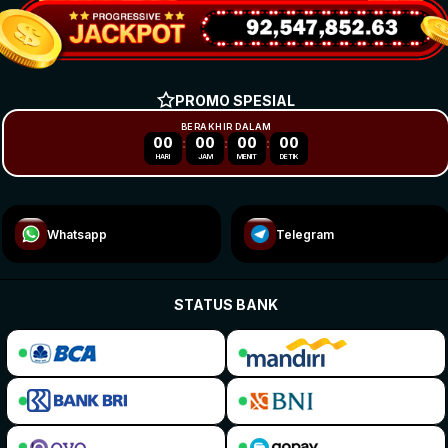
PROMO SPESIAL
BERAKHIR DALAM
00
:
00
:
00
:
00
HARI
JAM
MENIT
DETIK
Whatsapp
Telegram
STATUS BANK