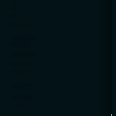
setelan
jaket
pakaian dalam
pakaian tidur
LINK GACOR
kereta dorong
bayi baru lahir
usia 6 bulan+
koper anak
kursi mobil
0-13 Kg
0-36 Kg