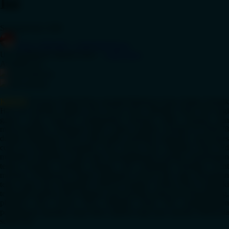
Ini
Starbooks
Serendah
Rp 5.000
Stick-O
Earn
1.000.000
-
5.000.000
Bonus
Stokke
Use Installment Options from
.
Laarn more
Available for :
Sudocrem
home delivery
Sumimo
store pickup
Sunnylife
KM178
bersama Christa Rose menjadi Platform Game Online Terbaik
Hari Ini menjadi pilihan Slot Gacor New Member Pasti Wd bagi
Sun-Staches
gamer yang mencari pengalaman bermain lebih nyaman dan
menyenangkan. Beragam game online populer tersedia di KM178
Swimava
dengan dukungan server yang stabil, performa responsif, serta akses
cepat di berbagai perangkat. Slot Gacor New Member Pasti Wd
memiliki komunitas yang aktif memungkinkan pemain menemukan
T
teman bermain, berbagi strategi, dan mengikuti berbagai event
menarik. Pembaruan konten dilakukan secara rutin agar permainan
Tommee Tippee
tetap segar dan kompetitif. KM178 dengan Christa Rose memiliki
teknologi modern, fitur lengkap, serta layanan yang terus berkembang,
Trunki
platform Slot Gacor New Member Pasti Wd menghadirkan
Tutti Bambini
pengalaman gaming yang lebih optimal bagi para pemain Indonesia
setiap hari.
Twistshake