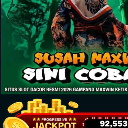
KM178
Brand A-Z
A
Addo
Adidas
Airfree
Alamii
Amara
Aqua Scale
Asics
Aveeno
Awan
SLOT THAILAND