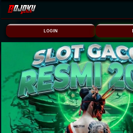
lewati ke Konten
download apps
download app from:
LOGIN
gift registry
Bahasa
ID
LOGIN
DAFTAR
Contact
Us
Toggle Nav
about Kanmo Circle
gift registry
store finder
contact us