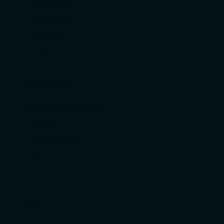
Shampo & Sabun
Love To Dream
perawatan rambut
perawatan mulut
M
perawatan diri
Magformers
Mama's Choice
perawatan ibu
Mamas&Papas
kesehatan & kebersihan
Mamaway
Tissue basah
Maxi Cosi
Laundry & Cleaning
Megabloks
Medical
Micro
Air Purifier & Humidifier
MiDeer
Mimi & Lula
potty
Mini Monkey