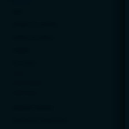
SITUS SLOT
botol
sterilizer & warmers
soothers & teethers
celemek
alat makan
cangkir
piring & mangkuk
sendok & garpu
pengolah makanan
makanan & multivitamin