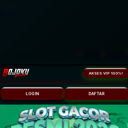
try
LOGIN
DAFTAR
AKSES VIP 100%!
gift registry
store finder
contact u
LOGIN
DAFTAR
I
J
K
L
M
N
O
P
Q
R
Airfree
Alamii