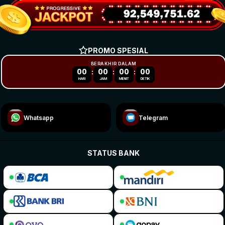
PROMO SPESIAL
BERAKHIR DALAM
00
:
00
:
00
:
00
HARI
JAM
MENIT
DETIK
Whatsapp
Telegram
STATUS BANK