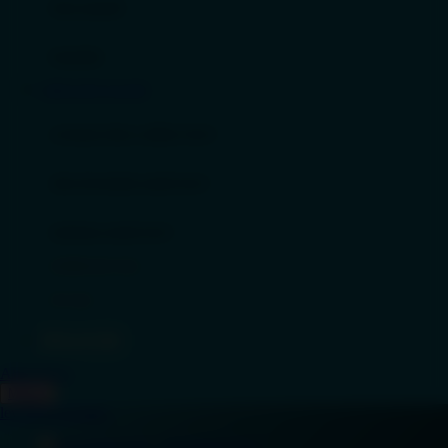
Moby
bak mandi
Momami
handuk
Mothercare
LINK SLOT GACOR
Mustela
ayunan dan walker bayi
My Buddy Tag
My K
alas bermain anak bayi
N
mainan anak bayi
Naif
mothercare toys
Nike
elc toys
Nordic Natural
JPSLOT388
Nuby
Akun Saya
Nuna
Masuk
lewati ke Konten
O
download apps