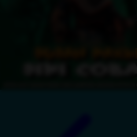
Xootz
Y
Yamatoya
Z
Zaxy
Zoggs
0-9
4Moms
59S