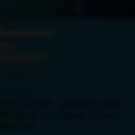
Q
DAFTAR
Contact Us
QV Baby
Cari
R
Real Shades
Pencarian Lanjutan
cancel
Red Castle
Cari
Ribbon Madness
cancel
Akun Saya
S
Masuk / buat akun
Bantuan
Sebamed
Daftar Keinginan
Silver Cross
Keranjang Saya
JPSLOT388 – @Christa Rose
Simply Idea
Platform Toto Japan Terbaik
Skip Hop
Hari Ini
Spectra
Squishmallows