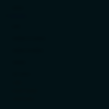
Hauck
matras
Havaianas
SITUS SLOT
Hegen
botol
Hot Wheels
sterilizer & warmers
Hybrid
soothers & teethers
I
Inlacta DHA
celemek
Interlac
alat makan
Ivenet
cangkir
J
piring & mangkuk
Jack N Jill
sendok & garpu
Joie