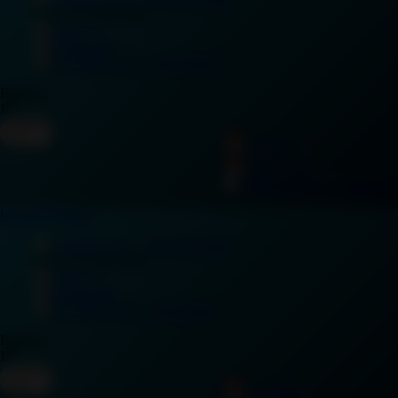
download app from:
Oh Ma Grain
Okiedog
gift registry
P
Bahasa
ID
Peachy
LOGIN
Phil & Ted's
DAFTAR
Philips Avent
Contact Us
Pigeon
lewati ke Konten
Playgro
download apps
download app from:
Poled Global
Ponycycle
gift registry
Puma
Bahasa
ID
Pureats
LOGIN