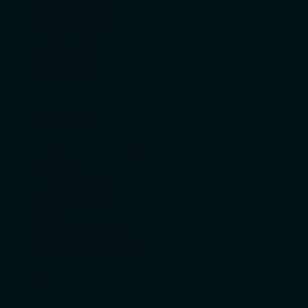
Shampo & Sabun
Love To Dream
perawatan rambut
perawatan mulut
M
perawatan diri
Magformers
Mama's Choice
perawatan ibu
Mamas&Papas
kesehatan & kebersihan
Mamaway
Tissue basah
Maxi Cosi
Laundry & Cleaning
Megabloks
Medical
Micro
Air Purifier & Humidifier
MiDeer
Mimi & Lula
potty
Mini Monkey