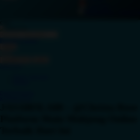
Q
DAFTAR
Contact Us
QV Baby
Cari
R
Real Shades
Pencarian Lanjutan
cancel
Red Castle
Cari
Ribbon Madness
cancel
Akun Saya
S
Masuk / buat akun
Bantuan
Sebamed
Daftar Keinginan
Silver Cross
Keranjang Saya
JASABOLA88 – @Christa Rose
Simply Idea
Platform Main Mahjong Online
Skip Hop
Terbaik Hari Ini
Spectra
Squishmallows