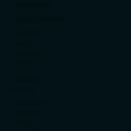
pengolah makanan
Joolz
Jujube
makanan & multivitamin
K
alat menyusui
Kiddycuts
pompa asi
Kumon
penyimpanan asi
L
cooler bags
Leapfrog
kursi makan
Leclerc
SLOT GACOR
Lee Vierra
Lillebaby
perawatan bayi
Little Bird Told Me
perawatan kulit
Little Miss Janis
Sunscreen
London Taxi