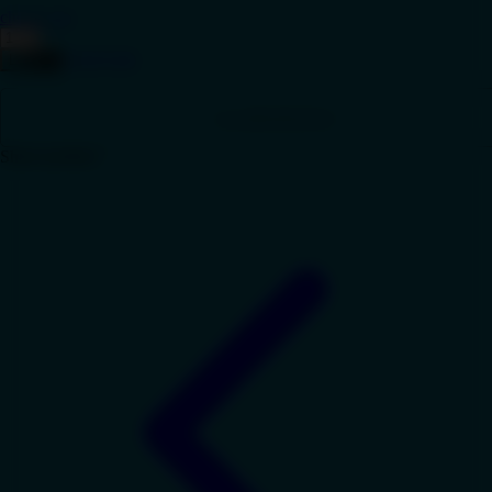
choose qty
TY Toys
DAFTAR
LOGIN
U
CLAIM BONUS
Share product:
V
Veja
Vitaflow
Vtech
W
Waterland
Wellness
X