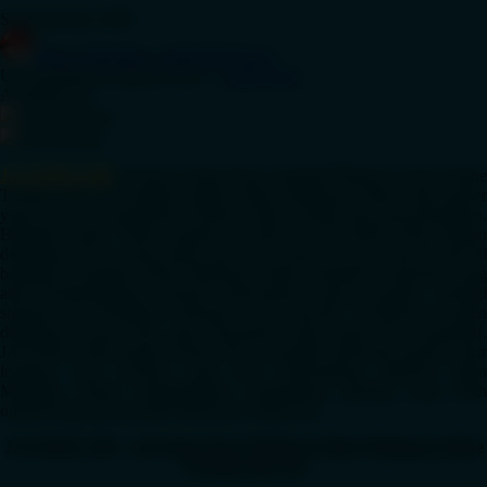
Serendah
Rp 5.000
Starbooks
Earn
1.000.000
-
5.000.000
Bonus
Stick-O
Use Installment Options from
.
Laarn more
Available for :
Stokke
home delivery
store pickup
Sudocrem
JASABOLA88
bersama Christa Rose menjadi Platform Game Online
Sumimo
Terbaik Hari Ini menjadi pilihan Main Mahjong Online bagi gamer
yang mencari pengalaman bermain lebih nyaman dan menyenangkan.
Sunnylife
Beragam game online populer tersedia di JASABOLA88 dengan
Sun-Staches
dukungan server yang stabil, performa responsif, serta akses cepat di
berbagai perangkat. Main Mahjong Online memiliki komunitas yang
Swimava
aktif memungkinkan pemain menemukan teman bermain, berbagi
strategi, dan mengikuti berbagai event menarik. Pembaruan konten
dilakukan secara rutin agar permainan tetap segar dan kompetitif.
T
JASABOLA88 dengan Christa Rose memiliki teknologi modern, fitur
lengkap, serta layanan yang terus berkembang, platform Main
Tommee Tippee
Mahjong Online menghadirkan pengalaman gaming yang lebih
optimal bagi para pemain Indonesia setiap hari.
Trunki
JASABOLA88 – @Christa Rose Platform Main Mahjong Online
Tutti Bambini
Terbaik Hari Ini
Twistshake