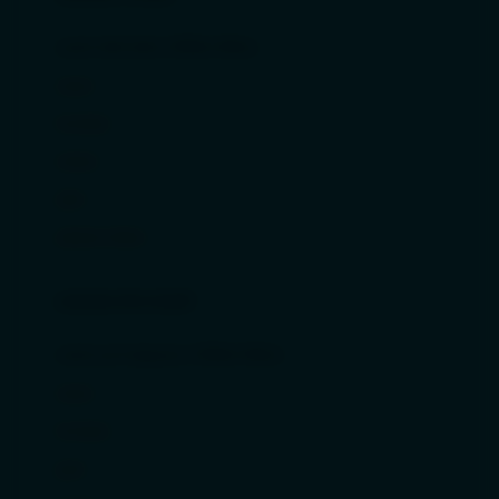
Bumkins
anak laki-laki (18bln-8thn)
C
atasan
Cetaphil
bawahan
Chicco
setelan
Childlife
jaket
Clevamama
pakaian dalam
Cocolatte
Cottonseeds
pakaian ibu hamil
Cozy N Safe
anak perempuan (18bln-8thn)
Crane
atasan
Cybex
bawahan
D
gaun
Dae Organics