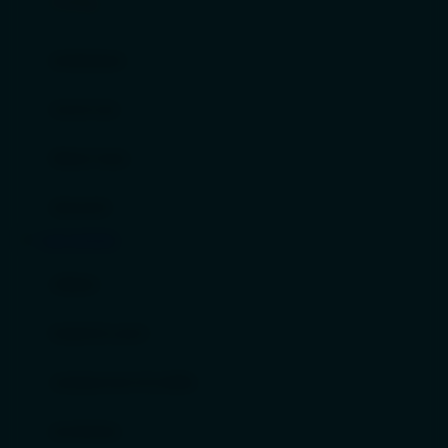
0-36 Kg
Fisher Price
Flipper
gendongan
Friends Of Sally
travel cots
G
diaper bags
Gb
Geko
aksesoris
Graco
SLOT ONLINE
Gund
selimut
H
bantal & sprei
Habbie
Haenim
ranjang bayi & balita
Happy Horse
perabotan
Happy Tummy