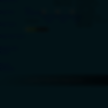
Konsumen dan
media sosial
Tertib Niaga
021-
Situs Slot
Kementerian
123456789
Perdagangan RI
24 Hours
WhatsApp: +62 123
Slot Gacor
8888 8989
Situs Slot Gacor
Bandar Slot
Gacor
SLOT
ONLINE
© Copyright JASABOLA88. All Rights Reserved.