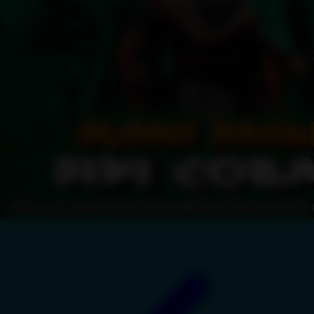
Xootz
Y
Yamatoya
Z
Zaxy
Zoggs
0-9
4Moms
59S