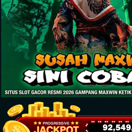
JARITOTO
Brand A-Z
A
Addo
Adidas
Airfree
Alamii
Amara
Aqua Scale
Asics
Aveeno
Awan
SLOT THAILAND