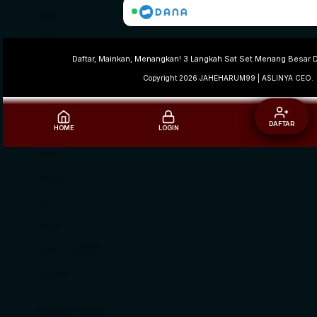
Bio Oil
sepatu bayi
Biolane
sepatu anak
Bite Fighters
Daftar, Mainkan, Menangkan! 3 Langkah Sat Set Menang Besa
sandal
Copyright 2026 JAHEHARUM99 | ASLINYA CEO.
Bizzi Growin
kaus kaki
Blackmores
DAFTAR
fashion bayi (0bln-3thn)
HOME
LOGIN
Blooming Marvellous
atasan
Bonnels
bawahan
Bravado
gaun
Bruder
setelan
Brush Baby
jaket & kardigan
Buds Organics
aksesoris
Bugaboo
Buggygear
pakaian renang