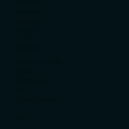
Shampo & Sabun
Love To Dream
perawatan rambut
perawatan mulut
M
perawatan diri
Magformers
Mama's Choice
perawatan ibu
Mamas&Papas
kesehatan & kebersihan
Mamaway
Tissue basah
Maxi Cosi
Laundry & Cleaning
Megabloks
Medical
Micro
Air Purifier & Humidifier
MiDeer
Mimi & Lula
potty
Mini Monkey