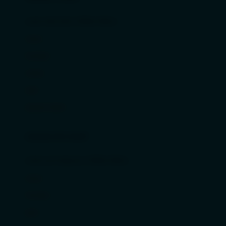
Bumkins
anak laki-laki (18bln-8thn)
C
atasan
Cetaphil
bawahan
Chicco
setelan
Childlife
jaket
Clevamama
pakaian dalam
Cocolatte
Cottonseeds
pakaian ibu hamil
Cozy N Safe
anak perempuan (18bln-8thn)
Crane
atasan
Cybex
bawahan
D
gaun
Dae Organics