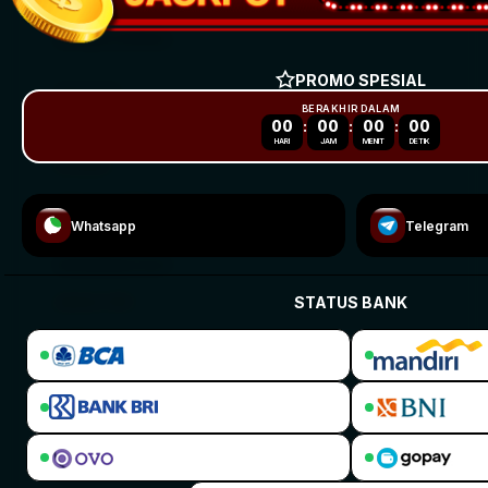
Azetabio
produk terbaru
B
PROMO SPESIAL
aksesoris
Baabaasheepz
BERAKHIR DALAM
00
:
00
:
00
:
00
tas
Babiators
HARI
JAM
MENIT
DETIK
kacamata
Baby Dove
aksesoris rambut
Baby Jogger
Whatsapp
Telegram
Baby Rovega
kebutuhan bayi
Babybee
pakaian tidur
STATUS BANK
Banana Boat
set & terusan
Banz
piyama
Barbie
bodysuits
Beaba
Beauty Barn
sepatu & kaus kaki