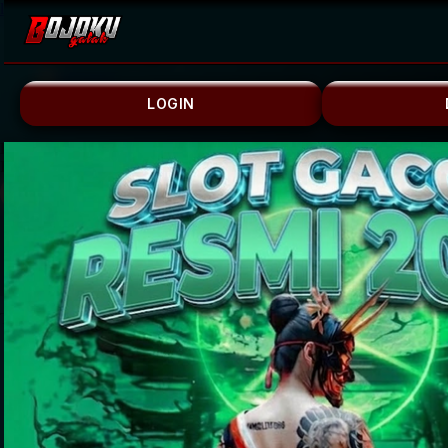
lewati ke Konten
download apps
download app from:
LOGIN
gift registry
Bahasa
ID
LOGIN
DAFTAR
Contact
Us
Toggle Nav
about Kanmo Circle
gift registry
store finder
contact us