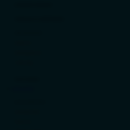
pengolah makanan
Joolz
Jujube
makanan & multivitamin
K
alat menyusui
Kiddycuts
pompa asi
Kumon
penyimpanan asi
L
cooler bags
Leapfrog
kursi makan
Leclerc
SLOT GACOR
Lee Vierra
Lillebaby
perawatan bayi
Little Bird Told Me
perawatan kulit
Little Miss Janis
Sunscreen
London Taxi