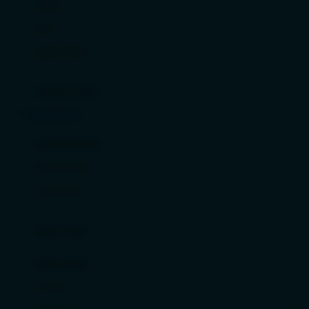
setelan
Docare
jaket
Doona
pakaian dalam
Down To Earth
Drew
pakaian tidur
Dr. Brown's
LINK GACOR
E
kereta dorong
ELC
bayi baru lahir
Ergobaby
usia 6 bulan+
Expert Care
koper anak
Ezyroller
kursi mobil
F
0-13 Kg
Felt So Sweet