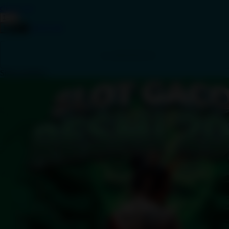
choose qty
TY Toys
DAFTAR
LOGIN
U
CLAIM BONUS
Share product:
V
Veja
Vitaflow
Vtech
W
Waterland
Wellness
X