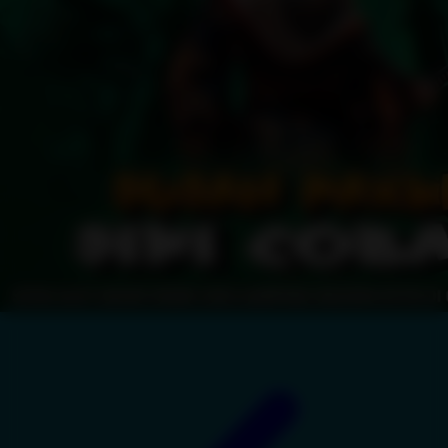
Xootz
Y
Yamatoya
Z
Zaxy
Zoggs
0-9
4Moms
59S