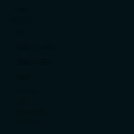
Hauck
matras
Havaianas
SITUS SLOT
Hegen
botol
Hot Wheels
sterilizer & warmers
Hybrid
soothers & teethers
I
Inlacta DHA
celemek
Interlac
alat makan
Ivenet
cangkir
J
piring & mangkuk
Jack N Jill
sendok & garpu
Joie