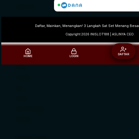
Bio Oil
sepatu bayi
Biolane
sepatu anak
Bite Fighters
Daftar, Mainkan, Menangkan! 3 Langkah Sat Set Menang Besa
sandal
Copyright 2026 INISLOT188 | ASLINYA CEO.
Bizzi Growin
kaus kaki
Blackmores
DAFTAR
fashion bayi (0bln-3thn)
HOME
LOGIN
Blooming Marvellous
atasan
Bonnels
bawahan
Bravado
gaun
Bruder
setelan
Brush Baby
jaket & kardigan
Buds Organics
aksesoris
Bugaboo
Buggygear
pakaian renang