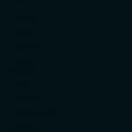
0-36 Kg
Fisher Price
Flipper
gendongan
Friends Of Sally
travel cots
G
diaper bags
Gb
Geko
aksesoris
Graco
SLOT ONLINE
Gund
selimut
H
bantal & sprei
Habbie
Haenim
ranjang bayi & balita
Happy Horse
perabotan
Happy Tummy