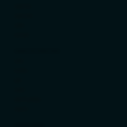
Bio Oil
sepatu bayi
Biolane
sepatu anak
Bite Fighters
sandal
Bizzi Growin
kaus kaki
Blackmores
fashion bayi (0bln-3thn)
Blooming Marvellous
atasan
Bonnels
bawahan
Bravado
gaun
Bruder
setelan
Brush Baby
jaket & kardigan
Buds Organics
aksesoris
Bugaboo
Buggygear
pakaian renang