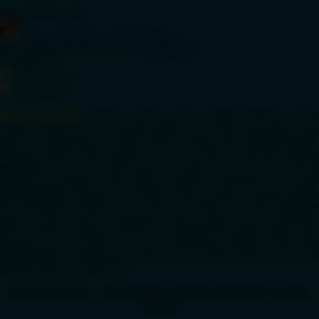
Serendah
Rp 5.000
Starbooks
Earn
1.000.000
-
5.000.000
Bonus
Stick-O
Use Installment Options from
.
Laarn more
Available for :
Stokke
home delivery
store pickup
Sudocrem
IDEALSPOT88
bersama Christa Rose menjadi Platform Game
Sumimo
Online Terbaik Hari Ini menjadi pilihan Paito Hkg bagi gamer yang
mencari pengalaman bermain lebih nyaman dan menyenangkan.
Sunnylife
Beragam game online populer tersedia di IDEALSPOT88 dengan
Sun-Staches
dukungan server yang stabil, performa responsif, serta akses cepat di
berbagai perangkat. Paito Hkg memiliki komunitas yang aktif
Swimava
memungkinkan pemain menemukan teman bermain, berbagi strategi,
dan mengikuti berbagai event menarik. Pembaruan konten dilakukan
secara rutin agar permainan tetap segar dan kompetitif.
T
IDEALSPOT88 dengan Christa Rose memiliki teknologi modern, fitur
lengkap, serta layanan yang terus berkembang, platform Paito Hkg
Tommee Tippee
menghadirkan pengalaman gaming yang lebih optimal bagi para
pemain Indonesia setiap hari.
Trunki
IDEALSPOT88 – @Christa Rose Platform Paito Hkg Terbaik
Tutti Bambini
Hari Ini
Twistshake