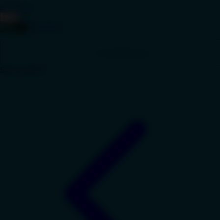
choose qty
TY Toys
DAFTAR
LOGIN
U
CLAIM BONUS
Share product:
V
Veja
Vitaflow
Vtech
W
Waterland
Wellness
X