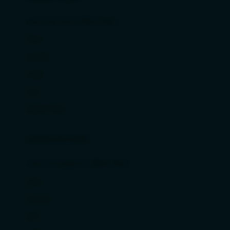
Bumkins
anak laki-laki (18bln-8thn)
C
atasan
Cetaphil
bawahan
Chicco
setelan
Childlife
jaket
Clevamama
pakaian dalam
Cocolatte
Cottonseeds
pakaian ibu hamil
Cozy N Safe
anak perempuan (18bln-8thn)
Crane
atasan
Cybex
bawahan
D
gaun
Dae Organics