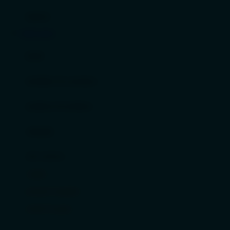
Hauck
matras
Havaianas
SITUS SLOT
Hegen
botol
Hot Wheels
sterilizer & warmers
Hybrid
soothers & teethers
I
Inlacta DHA
celemek
Interlac
alat makan
Ivenet
cangkir
J
piring & mangkuk
Jack N Jill
sendok & garpu
Joie