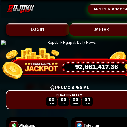
lewati ke Konten
AKSES VIP 100%
download apps
download app from:
LOGIN
DAFTAR
gift registry
Bahasa
ID
LOGIN
DAFTAR
Contact
Us
PROMO SPESIAL
Toggle Nav
BERAKHIR DALAM
00
:
00
:
00
:
00
about Kanmo Circle
HARI
JAM
MENIT
DETIK
gift registry
store finder
contact us
Whatsapp
Telegram