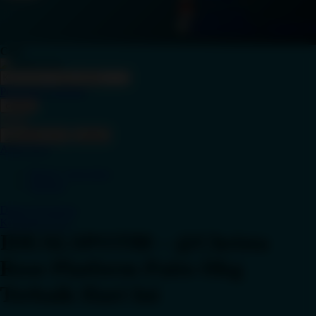
Q
DAFTAR
Contact Us
QV Baby
Cari
R
Real Shades
Pencarian Lanjutan
cancel
Red Castle
Cari
Ribbon Madness
cancel
Akun Saya
S
Masuk / buat akun
Bantuan
Sebamed
Daftar Keinginan
Silver Cross
Keranjang Saya
IDEALSPOT88 – @Christa
Simply Idea
Rose Platform Paito Hkg
Skip Hop
Terbaik Hari Ini
Spectra
Squishmallows