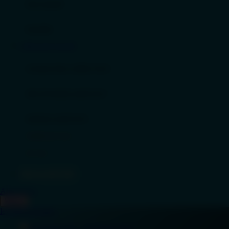
Moby
bak mandi
Momami
handuk
Mothercare
LINK SLOT GACOR
Mustela
ayunan dan walker bayi
My Buddy Tag
My K
alas bermain anak bayi
N
mainan anak bayi
Naif
mothercare toys
Nike
elc toys
Nordic Natural
IDEALSPOT88
Nuby
Akun Saya
Nuna
Masuk
lewati ke Konten
O
download apps