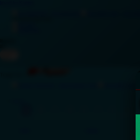
lewati ke Konten
download apps
gift regis
download app from:
Bahasa
ID
Toggle Nav
about Kanmo Circle
HW178
A
B
C
D
E
F
G
H
Addo
Adidas