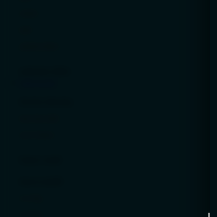
setelan
jaket
pakaian dalam
pakaian tidur
LINK GACOR
kereta dorong
bayi baru lahir
usia 6 bulan+
koper anak
kursi mobil
0-13 Kg
0-36 Kg