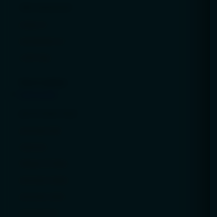
alat menyusui
pompa asi
penyimpanan asi
cooler bags
kursi makan
SLOT GACOR
perawatan bayi
perawatan kulit
Sunscreen
Shampo & Sabun
perawatan rambut
perawatan mulut
perawatan diri