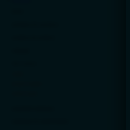
SITUS SLOT
botol
sterilizer & warmers
soothers & teethers
celemek
alat makan
cangkir
piring & mangkuk
sendok & garpu
pengolah makanan
makanan & multivitamin