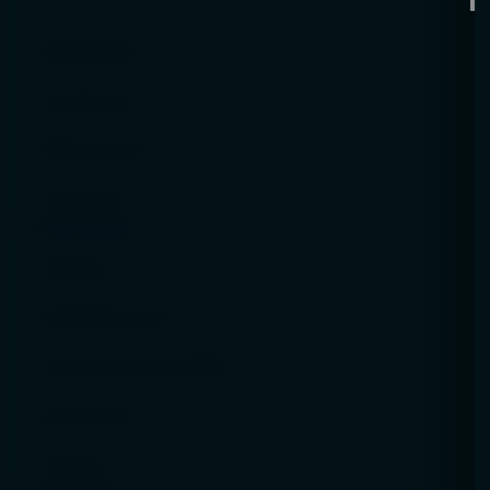
gendongan
travel cots
diaper bags
aksesoris
SLOT ONLINE
selimut
bantal & sprei
ranjang bayi & balita
perabotan
matras