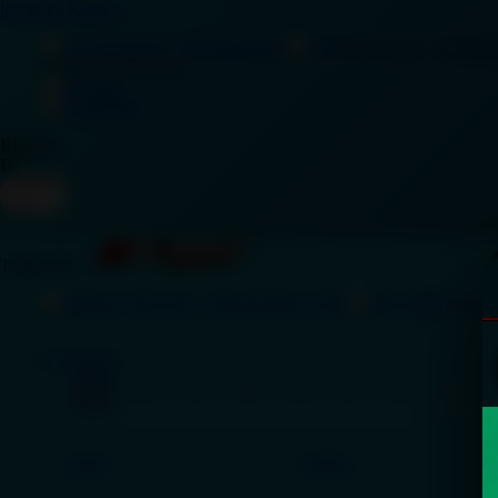
lewati ke Konten
download apps
gift regis
download app from:
Bahasa
ID
Toggle Nav
about Kanmo Circle
HOOKTOTO
A
B
C
D
E
F
G
H
Addo
Adidas