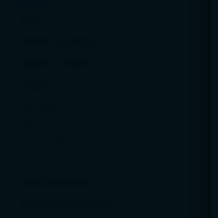
SITUS SLOT
botol
sterilizer & warmers
soothers & teethers
celemek
alat makan
cangkir
piring & mangkuk
sendok & garpu
pengolah makanan
makanan & multivitamin