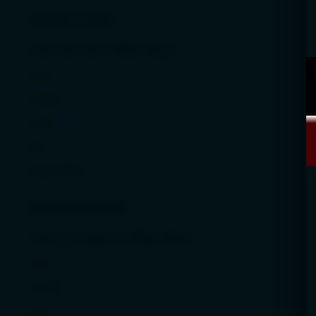
pakaian renang
anak laki-laki (18bln-8thn)
atasan
bawahan
setelan
jaket
pakaian dalam
pakaian ibu hamil
anak perempuan (18bln-8thn)
atasan
bawahan
gaun