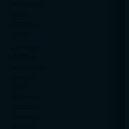
alat menyusui
pompa asi
penyimpanan asi
cooler bags
kursi makan
SLOT GACOR
perawatan bayi
perawatan kulit
Sunscreen
Shampo & Sabun
perawatan rambut
perawatan mulut
perawatan diri