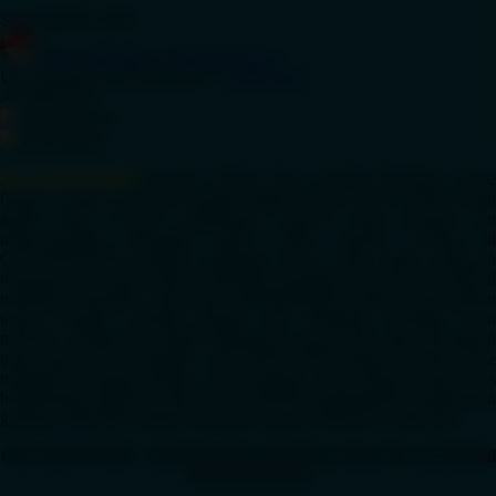
Serendah
Rp 5.000
Starbooks
Earn
1.000.000
-
5.000.000
Bonus
Stick-O
Use Installment Options from
.
Laarn more
Available for :
Stokke
home delivery
store pickup
Sudocrem
GELARTOTO88
bersama Christa Rose menjadi Platform Game
Sumimo
Online Terbaik Hari Ini menjadi pilihan Akun Pro Jp Official bagi
gamer yang mencari pengalaman bermain lebih nyaman dan
Sunnylife
menyenangkan. Beragam game online populer tersedia di
Sun-Staches
GELARTOTO88 dengan dukungan server yang stabil, performa
responsif, serta akses cepat di berbagai perangkat. Akun Pro Jp Official
Swimava
memiliki komunitas yang aktif memungkinkan pemain menemukan
teman bermain, berbagi strategi, dan mengikuti berbagai event
menarik. Pembaruan konten dilakukan secara rutin agar permainan
T
tetap segar dan kompetitif. GELARTOTO88 dengan Christa Rose
memiliki teknologi modern, fitur lengkap, serta layanan yang terus
Tommee Tippee
berkembang, platform Akun Pro Jp Official menghadirkan pengalaman
gaming yang lebih optimal bagi para pemain Indonesia setiap hari.
Trunki
GELARTOTO88 – @Christa Rose Platform Akun Pro Jp Official
Tutti Bambini
Terbaik Hari Ini
Twistshake