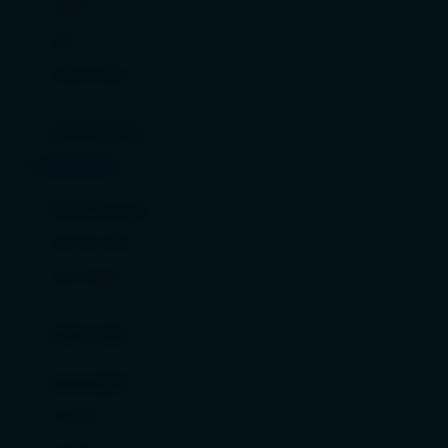
setelan
Docare
jaket
Doona
pakaian dalam
Down To Earth
Drew
pakaian tidur
Dr. Brown's
LINK GACOR
E
kereta dorong
ELC
bayi baru lahir
Ergobaby
usia 6 bulan+
Expert Care
koper anak
Ezyroller
kursi mobil
F
0-13 Kg
Felt So Sweet