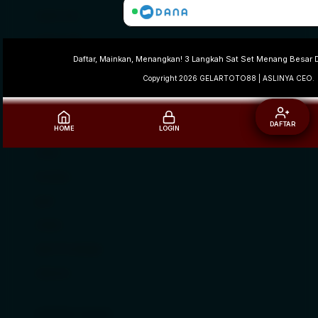
Bio Oil
sepatu bayi
Biolane
sepatu anak
Bite Fighters
Daftar, Mainkan, Menangkan! 3 Langkah Sat Set Menang Besa
sandal
Copyright 2026 GELARTOTO88 | ASLINYA CEO.
Bizzi Growin
kaus kaki
Blackmores
DAFTAR
fashion bayi (0bln-3thn)
HOME
LOGIN
Blooming Marvellous
atasan
Bonnels
bawahan
Bravado
gaun
Bruder
setelan
Brush Baby
jaket & kardigan
Buds Organics
aksesoris
Bugaboo
Buggygear
pakaian renang