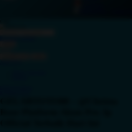
Q
DAFTAR
Contact Us
QV Baby
Cari
R
Real Shades
Pencarian Lanjutan
cancel
Red Castle
Cari
Ribbon Madness
cancel
Akun Saya
S
Masuk / buat akun
Bantuan
Sebamed
Daftar Keinginan
Silver Cross
Keranjang Saya
GELARTOTO88 – @Christa
Simply Idea
Rose Platform Akun Pro Jp
Skip Hop
Official Terbaik Hari Ini
Spectra
Squishmallows