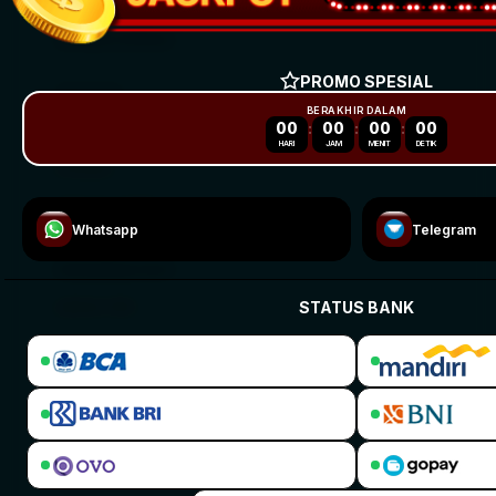
Azetabio
produk terbaru
B
PROMO SPESIAL
aksesoris
Baabaasheepz
BERAKHIR DALAM
00
:
00
:
00
:
00
tas
Babiators
HARI
JAM
MENIT
DETIK
kacamata
Baby Dove
aksesoris rambut
Baby Jogger
Whatsapp
Telegram
Baby Rovega
kebutuhan bayi
Babybee
pakaian tidur
STATUS BANK
Banana Boat
set & terusan
Banz
piyama
Barbie
bodysuits
Beaba
Beauty Barn
sepatu & kaus kaki