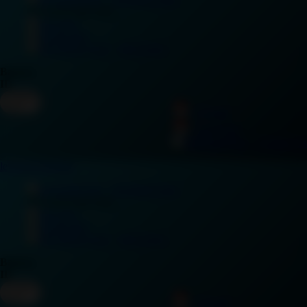
download app from:
Oh Ma Grain
Okiedog
gift registry
P
Bahasa
ID
Peachy
LOGIN
Phil & Ted's
DAFTAR
Philips Avent
Contact Us
Pigeon
lewati ke Konten
Playgro
download apps
download app from:
Poled Global
Ponycycle
gift registry
Puma
Bahasa
ID
Pureats
LOGIN