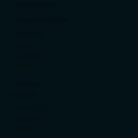
pengolah makanan
Joolz
Jujube
makanan & multivitamin
K
alat menyusui
Kiddycuts
pompa asi
Kumon
penyimpanan asi
L
cooler bags
Leapfrog
kursi makan
Leclerc
SLOT GACOR
Lee Vierra
Lillebaby
perawatan bayi
Little Bird Told Me
perawatan kulit
Little Miss Janis
Sunscreen
London Taxi