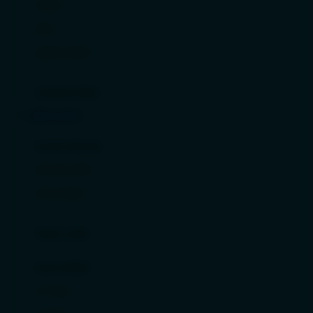
setelan
Docare
jaket
Doona
pakaian dalam
Down To Earth
Drew
pakaian tidur
Dr. Brown's
LINK GACOR
E
kereta dorong
ELC
bayi baru lahir
Ergobaby
usia 6 bulan+
Expert Care
koper anak
Ezyroller
kursi mobil
F
0-13 Kg
Felt So Sweet