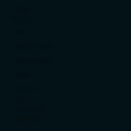
Hauck
matras
Havaianas
SITUS SLOT
Hegen
botol
Hot Wheels
sterilizer & warmers
Hybrid
soothers & teethers
I
Inlacta DHA
celemek
Interlac
alat makan
Ivenet
cangkir
J
piring & mangkuk
Jack N Jill
sendok & garpu
Joie