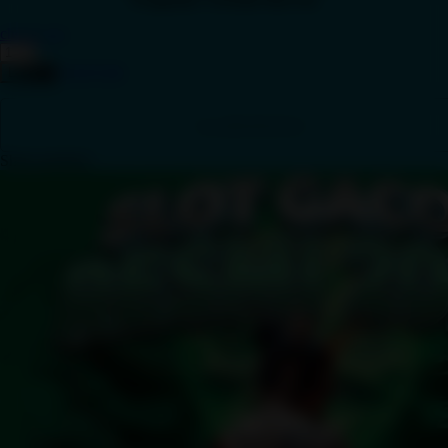
choose qty
TY Toys
DAFTAR
LOGIN
U
CLAIM BONUS
V
Share product:
Veja
Vitaflow
Vtech
W
Waterland
Wellness
X