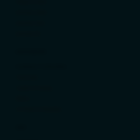
Shampo & Sabun
Love To Dream
perawatan rambut
perawatan mulut
M
perawatan diri
Magformers
Mama's Choice
perawatan ibu
Mamas&Papas
kesehatan & kebersihan
Mamaway
Tissue basah
Maxi Cosi
Laundry & Cleaning
Megabloks
Medical
Micro
Air Purifier & Humidifier
MiDeer
Mimi & Lula
potty
Mini Monkey