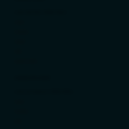
Bumkins
anak laki-laki (18bln-8thn)
C
atasan
Cetaphil
bawahan
Chicco
setelan
Childlife
jaket
Clevamama
pakaian dalam
Cocolatte
Cottonseeds
pakaian ibu hamil
Cozy N Safe
anak perempuan (18bln-8thn)
Crane
atasan
Cybex
bawahan
D
gaun
Dae Organics