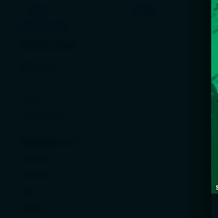
Asics
Aveeno
SLOT THAILAND
produk terbaru
aksesoris
tas
kacamata
aksesoris rambut
kebutuhan bayi
pakaian tidur
set & terusan
piyama
bodysuits