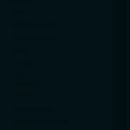
SITUS SLOT
botol
sterilizer & warmers
soothers & teethers
celemek
alat makan
cangkir
piring & mangkuk
sendok & garpu
pengolah makanan
makanan & multivitamin