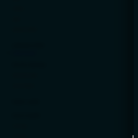
setelan
jaket
pakaian dalam
pakaian tidur
LINK GACOR
kereta dorong
bayi baru lahir
usia 6 bulan+
koper anak
kursi mobil
0-13 Kg
0-36 Kg