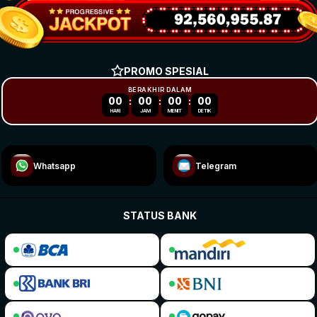
PROMO SPESIAL
BERAKHIR DALAM
00
:
00
:
00
:
00
HARI
JAM
MENIT
DETIK
Whatsapp
Telegram
STATUS BANK