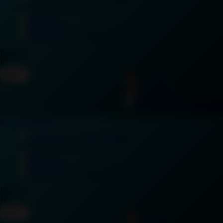
download app from:
Oh Ma Grain
Okiedog
gift registry
P
Bahasa
ID
Peachy
LOGIN
Phil & Ted's
DAFTAR
Philips Avent
Contact Us
Pigeon
lewati ke Konten
Playgro
download apps
download app from:
Poled Global
Ponycycle
gift registry
Puma
Bahasa
ID
Pureats
LOGIN