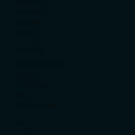
Shampo & Sabun
Love To Dream
perawatan rambut
perawatan mulut
M
perawatan diri
Magformers
Mama's Choice
perawatan ibu
Mamas&Papas
kesehatan & kebersihan
Mamaway
Tissue basah
Maxi Cosi
Laundry & Cleaning
Megabloks
Medical
Micro
Air Purifier & Humidifier
MiDeer
Mimi & Lula
potty
Mini Monkey