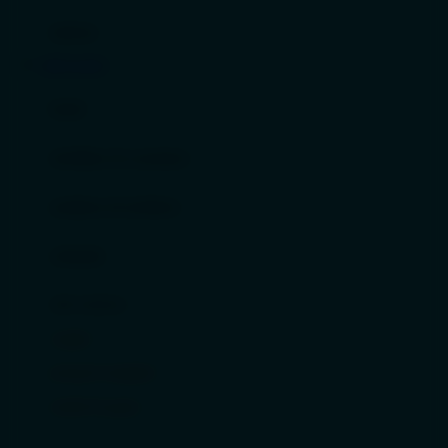
Hauck
matras
Havaianas
SITUS SLOT
Hegen
botol
Hot Wheels
sterilizer & warmers
Hybrid
soothers & teethers
I
Inlacta DHA
celemek
Interlac
alat makan
Ivenet
cangkir
J
piring & mangkuk
Jack N Jill
sendok & garpu
Joie