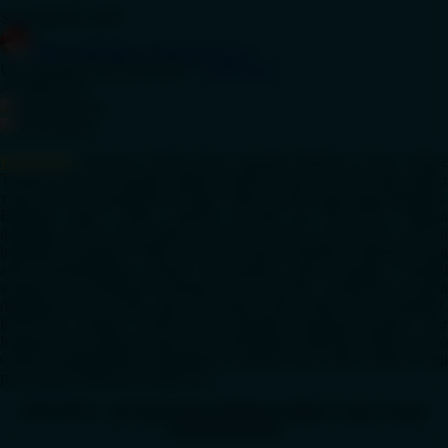
Serendah
Rp 5.000
Starbooks
Earn
1.000.000
-
5.000.000
Bonus
Stick-O
Use Installment Options from
.
Laarn more
Available for :
Stokke
home delivery
store pickup
Sudocrem
FINTOTO
bersama Christa Rose menjadi Platform Game Online
Sumimo
Terbaik Hari Ini menjadi pilihan Online Casino Games bagi gamer
yang mencari pengalaman bermain lebih nyaman dan menyenangkan.
Sunnylife
Beragam game online populer tersedia di FINTOTO dengan
Sun-Staches
dukungan server yang stabil, performa responsif, serta akses cepat di
berbagai perangkat. Online Casino Games memiliki komunitas yang
Swimava
aktif memungkinkan pemain menemukan teman bermain, berbagi
strategi, dan mengikuti berbagai event menarik. Pembaruan konten
dilakukan secara rutin agar permainan tetap segar dan kompetitif.
T
FINTOTO dengan Christa Rose memiliki teknologi modern, fitur
lengkap, serta layanan yang terus berkembang, platform Online Casino
Tommee Tippee
Games menghadirkan pengalaman gaming yang lebih optimal bagi
para pemain Indonesia setiap hari.
Trunki
FINTOTO – @Christa Rose Platform Online Casino Games
Tutti Bambini
Terbaik Hari Ini
Twistshake