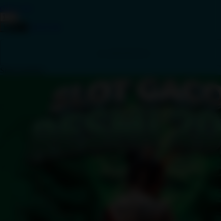
choose qty
TY Toys
DAFTAR
LOGIN
U
CLAIM BONUS
Share product:
V
Veja
Vitaflow
Vtech
W
Waterland
Wellness
X