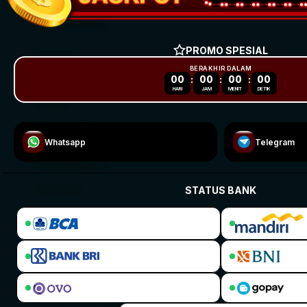
Azetabio
produk terbaru
B
PROMO SPESIAL
aksesoris
Baabaasheepz
BERAKHIR DALAM
00
:
00
:
00
:
00
tas
Babiators
HARI
JAM
MENIT
DETIK
kacamata
Baby Dove
aksesoris rambut
Baby Jogger
Whatsapp
Telegram
Baby Rovega
kebutuhan bayi
Babybee
pakaian tidur
STATUS BANK
Banana Boat
set & terusan
Banz
piyama
Barbie
bodysuits
Beaba
Beauty Barn
sepatu & kaus kaki