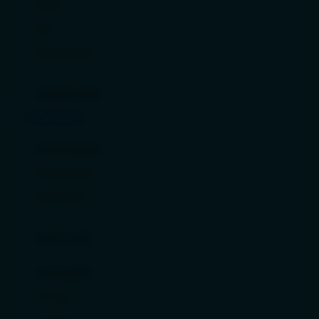
setelan
Docare
jaket
Doona
pakaian dalam
Down To Earth
Drew
pakaian tidur
Dr. Brown's
LINK GACOR
E
kereta dorong
ELC
bayi baru lahir
Ergobaby
usia 6 bulan+
Expert Care
koper anak
Ezyroller
kursi mobil
F
0-13 Kg
Felt So Sweet