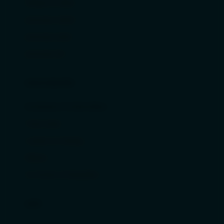
Shampo & Sabun
Love To Dream
perawatan rambut
perawatan mulut
M
perawatan diri
Magformers
Mama's Choice
perawatan ibu
Mamas&Papas
kesehatan & kebersihan
Mamaway
Tissue basah
Maxi Cosi
Laundry & Cleaning
Megabloks
Medical
Micro
Air Purifier & Humidifier
MiDeer
Mimi & Lula
potty
Mini Monkey