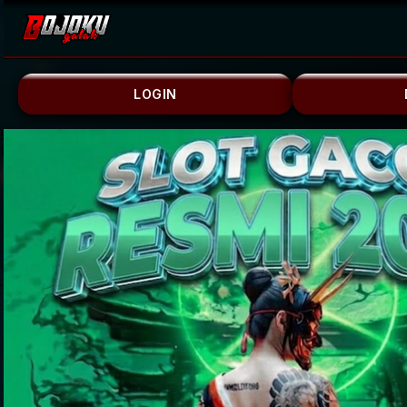
lewati ke Konten
download apps
download app from:
LOGIN
gift registry
Bahasa
ID
LOGIN
DAFTAR
Contact
Us
Toggle Nav
about Kanmo Circle
gift registry
store finder
contact us