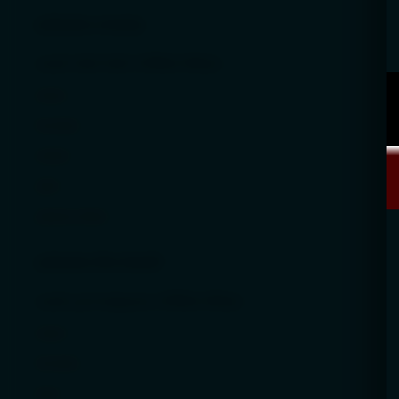
pakaian renang
anak laki-laki (18bln-8thn)
atasan
bawahan
setelan
jaket
pakaian dalam
pakaian ibu hamil
anak perempuan (18bln-8thn)
atasan
bawahan
gaun