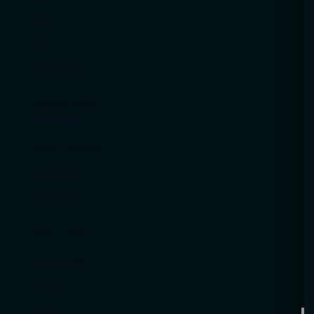
setelan
jaket
pakaian dalam
pakaian tidur
LINK GACOR
kereta dorong
bayi baru lahir
usia 6 bulan+
koper anak
kursi mobil
0-13 Kg
0-36 Kg