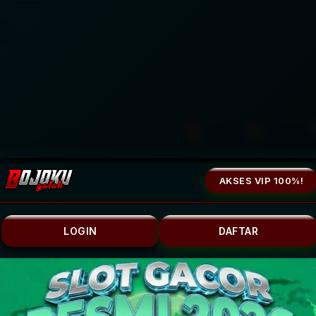
try
LOGIN
DAFTAR
AKSES VIP 100%!
gift registry
store finder
contact u
LOGIN
DAFTAR
I
J
K
L
M
N
O
P
Q
R
Airfree
Alamii