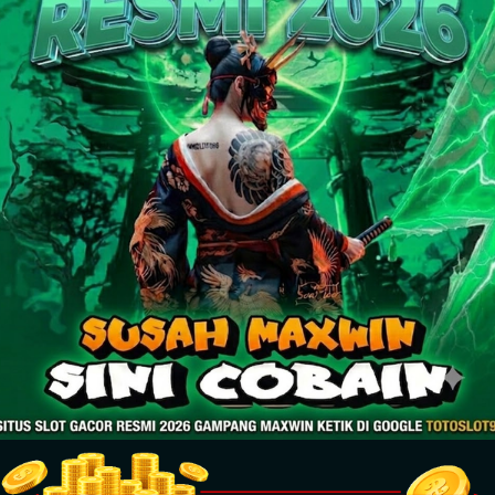
Awan
Azetabio