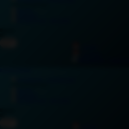
download app from:
Oh Ma Grain
Okiedog
gift registry
P
Bahasa
ID
Peachy
LOGIN
Phil & Ted's
DAFTAR
Philips Avent
Contact Us
Pigeon
lewati ke Konten
Playgro
download apps
download app from:
Poled Global
Ponycycle
gift registry
Puma
Bahasa
ID
Pureats
LOGIN