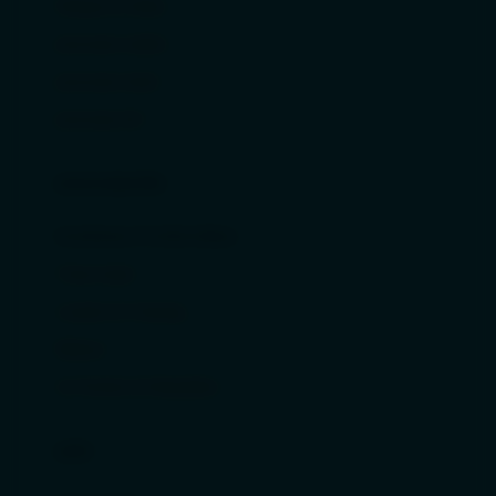
Shampo & Sabun
Love To Dream
perawatan rambut
perawatan mulut
M
perawatan diri
Magformers
Mama's Choice
perawatan ibu
Mamas&Papas
kesehatan & kebersihan
Mamaway
Tissue basah
Maxi Cosi
Laundry & Cleaning
Megabloks
Medical
Micro
Air Purifier & Humidifier
MiDeer
Mimi & Lula
potty
Mini Monkey