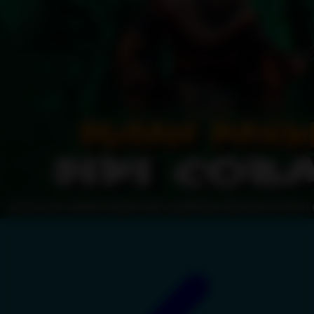
Xootz
Y
Yamatoya
Z
Zaxy
Zoggs
0-9
4Moms
59S