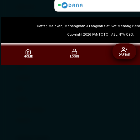
Bio Oil
sepatu bayi
Biolane
sepatu anak
Bite Fighters
Daftar, Mainkan, Menangkan! 3 Langkah Sat Set Menang Be
sandal
Copyright 2026 FANTOTO | ASLINYA CEO.
Bizzi Growin
kaus kaki
Blackmores
DAFTAR
fashion bayi (0bln-3thn)
HOME
LOGIN
Blooming Marvellous
atasan
Bonnels
bawahan
Bravado
gaun
Bruder
setelan
Brush Baby
jaket & kardigan
Buds Organics
aksesoris
Bugaboo
Buggygear
pakaian renang