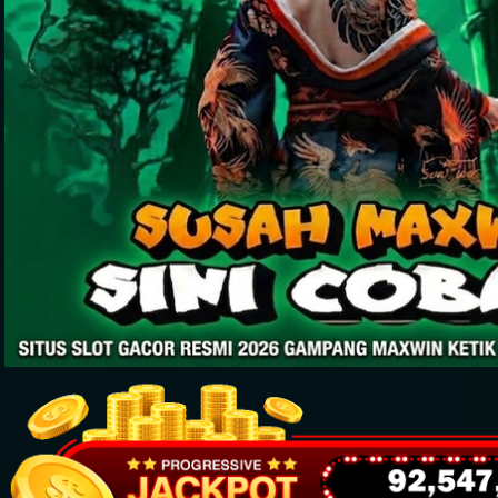
FANTOTO
Brand A-Z
A
Addo
Adidas
Airfree
Alamii
Amara
Aqua Scale
Asics
Aveeno
Awan
SLOT THAILAND