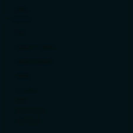
Hauck
matras
Havaianas
SITUS SLOT
Hegen
botol
Hot Wheels
sterilizer & warmers
Hybrid
soothers & teethers
I
Inlacta DHA
celemek
Interlac
alat makan
Ivenet
cangkir
J
piring & mangkuk
Jack N Jill
sendok & garpu
Joie