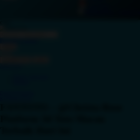
Q
DAFTAR
Contact Us
QV Baby
Cari
R
Real Shades
Pencarian Lanjutan
cancel
Red Castle
Cari
Ribbon Madness
cancel
Akun Saya
S
Masuk / buat akun
Bantuan
Sebamed
Daftar Keinginan
Silver Cross
Keranjang Saya
FANTOTO – @Christa Rose
Simply Idea
Platform 3d Toto Macau
Skip Hop
Terbaik Hari Ini
Spectra
Squishmallows