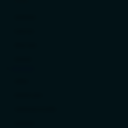
0-36 Kg
Fisher Price
Flipper
gendongan
Friends Of Sally
travel cots
G
diaper bags
Gb
Geko
aksesoris
Graco
SLOT ONLINE
Gund
selimut
H
bantal & sprei
Habbie
Haenim
ranjang bayi & balita
Happy Horse
perabotan
Happy Tummy