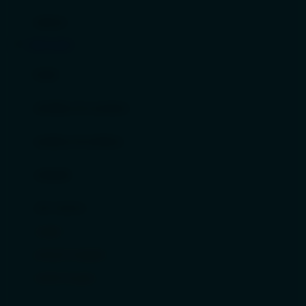
Hauck
matras
Havaianas
SITUS SLOT
Hegen
botol
Hot Wheels
sterilizer & warmers
Hybrid
soothers & teethers
I
Inlacta DHA
celemek
Interlac
alat makan
Ivenet
cangkir
J
piring & mangkuk
Jack N Jill
sendok & garpu
Joie