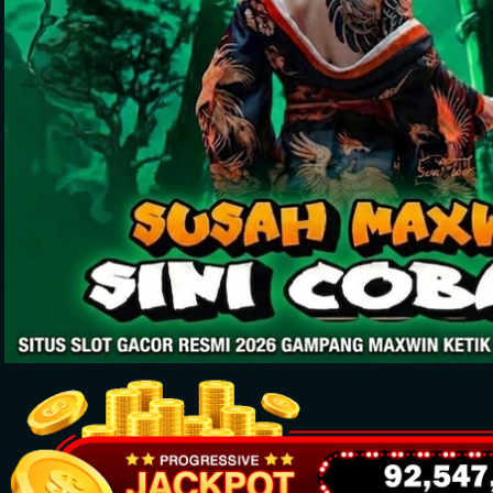
FAMILY88
Brand A-Z
A
Addo
Adidas
Airfree
Alamii
Amara
Aqua Scale
Asics
Aveeno
Awan
SLOT THAILAND