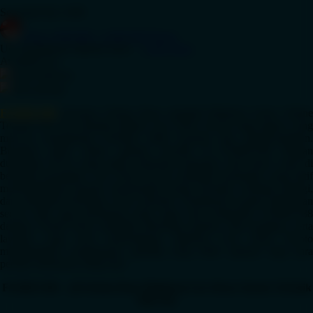
Serendah
Rp 5.000
Starbooks
Earn
1.000.000
-
5.000.000
Bonus
Stick-O
Use Installment Options from
.
Laarn more
Available for :
Stokke
home delivery
store pickup
Sudocrem
FAMILY88
bersama Christa Rose menjadi Platform Game Online
Sumimo
Terbaik Hari Ini menjadi pilihan Live Draw Kyoto bagi gamer yang
mencari pengalaman bermain lebih nyaman dan menyenangkan.
Sunnylife
Beragam game online populer tersedia di FAMILY88 dengan
Sun-Staches
dukungan server yang stabil, performa responsif, serta akses cepat di
berbagai perangkat. Live Draw Kyoto memiliki komunitas yang aktif
Swimava
memungkinkan pemain menemukan teman bermain, berbagi strategi,
dan mengikuti berbagai event menarik. Pembaruan konten dilakukan
secara rutin agar permainan tetap segar dan kompetitif. FAMILY88
T
dengan Christa Rose memiliki teknologi modern, fitur lengkap, serta
layanan yang terus berkembang, platform Live Draw Kyoto
Tommee Tippee
menghadirkan pengalaman gaming yang lebih optimal bagi para
pemain Indonesia setiap hari.
Trunki
FAMILY88 – @Christa Rose Platform Live Draw Kyoto Terbaik
Tutti Bambini
Hari Ini
Twistshake