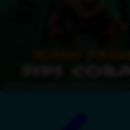
Xootz
Y
Yamatoya
Z
Zaxy
Zoggs
0-9
4Moms
59S