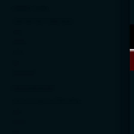
pakaian renang
anak laki-laki (18bln-8thn)
atasan
bawahan
setelan
jaket
pakaian dalam
pakaian ibu hamil
anak perempuan (18bln-8thn)
atasan
bawahan
gaun