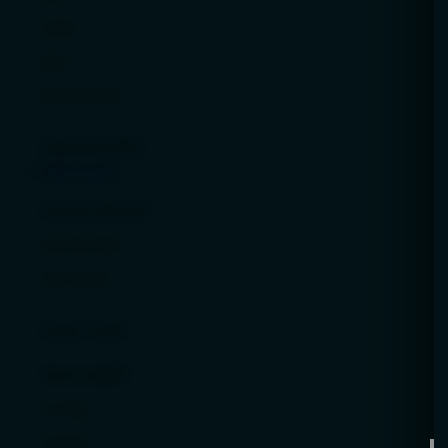
setelan
jaket
pakaian dalam
pakaian tidur
LINK GACOR
kereta dorong
bayi baru lahir
usia 6 bulan+
koper anak
kursi mobil
0-13 Kg
0-36 Kg