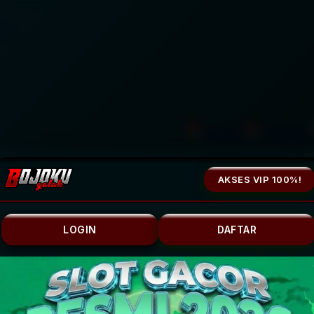
try
LOGIN
DAFTAR
AKSES VIP 100%!
gift registry
store finder
contact u
LOGIN
DAFTAR
I
J
K
L
M
N
O
P
Q
R
Airfree
Alamii