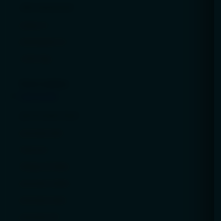
alat menyusui
pompa asi
penyimpanan asi
cooler bags
kursi makan
SLOT GACOR
perawatan bayi
perawatan kulit
Sunscreen
Shampo & Sabun
perawatan rambut
perawatan mulut
perawatan diri