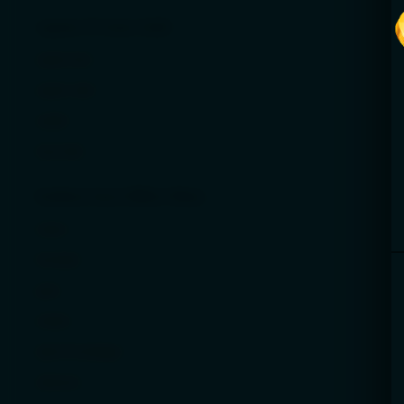
sepatu & kaus kaki
sepatu bayi
sepatu anak
sandal
kaus kaki
fashion bayi (0bln-3thn)
atasan
bawahan
gaun
setelan
jaket & kardigan
aksesoris