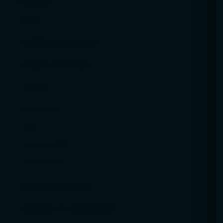
SITUS SLOT
botol
sterilizer & warmers
soothers & teethers
celemek
alat makan
cangkir
piring & mangkuk
sendok & garpu
pengolah makanan
makanan & multivitamin