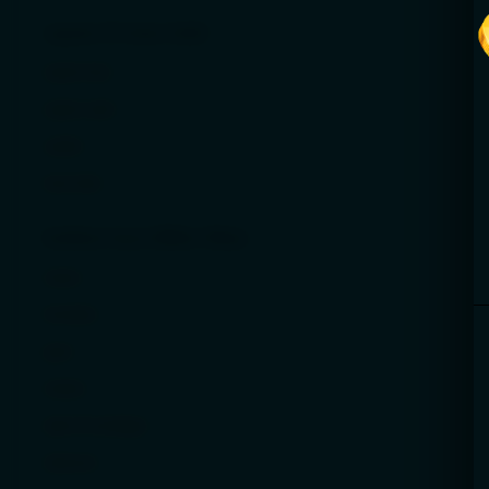
sepatu & kaus kaki
sepatu bayi
sepatu anak
sandal
kaus kaki
fashion bayi (0bln-3thn)
atasan
bawahan
gaun
setelan
jaket & kardigan
aksesoris