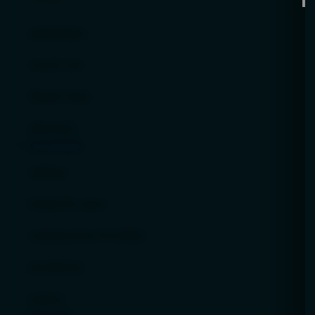
gendongan
travel cots
diaper bags
aksesoris
SLOT ONLINE
selimut
bantal & sprei
ranjang bayi & balita
perabotan
matras