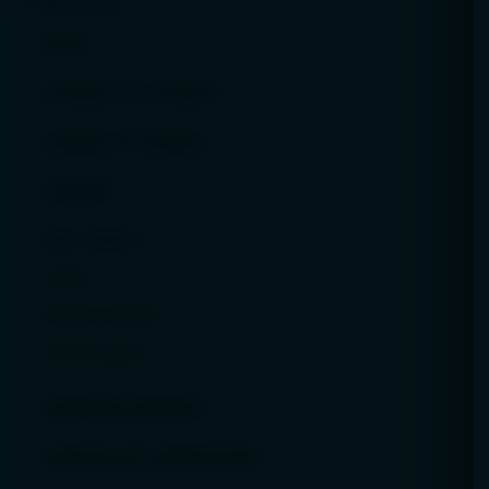
SITUS SLOT
botol
sterilizer & warmers
soothers & teethers
celemek
alat makan
cangkir
piring & mangkuk
sendok & garpu
pengolah makanan
makanan & multivitamin