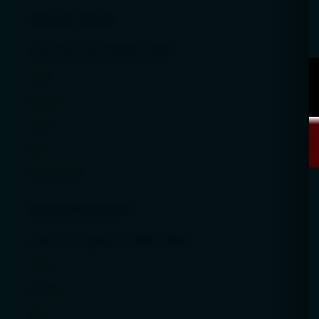
pakaian renang
anak laki-laki (18bln-8thn)
atasan
bawahan
setelan
jaket
pakaian dalam
pakaian ibu hamil
anak perempuan (18bln-8thn)
atasan
bawahan
gaun