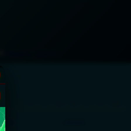
Contact Us
s
S
T
U
V
W
X
Y
Z
0-9
Amara
Aqua Scale