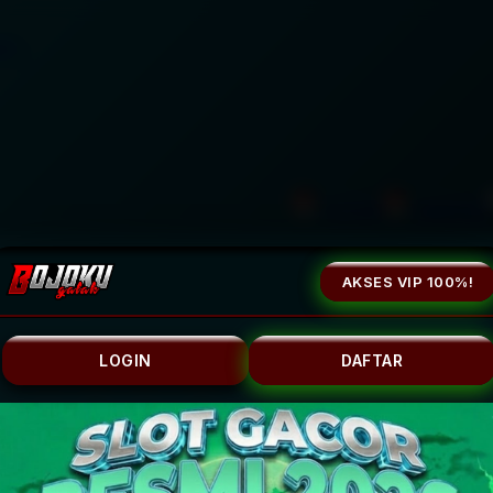
try
LOGIN
DAFTAR
AKSES VIP 100%!
gift registry
store finder
contact u
LOGIN
DAFTAR
I
J
K
L
M
N
O
P
Q
R
Airfree
Alamii