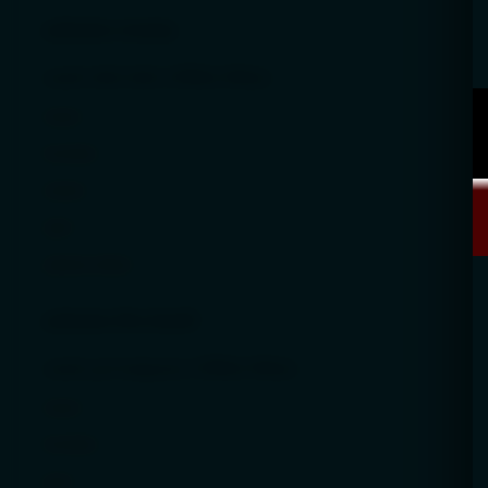
pakaian renang
anak laki-laki (18bln-8thn)
atasan
bawahan
setelan
jaket
pakaian dalam
pakaian ibu hamil
anak perempuan (18bln-8thn)
atasan
bawahan
gaun