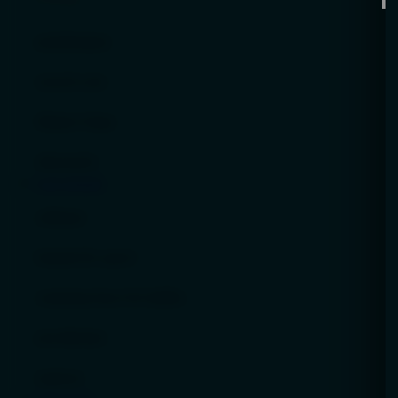
gendongan
travel cots
diaper bags
aksesoris
SLOT ONLINE
selimut
bantal & sprei
ranjang bayi & balita
perabotan
matras