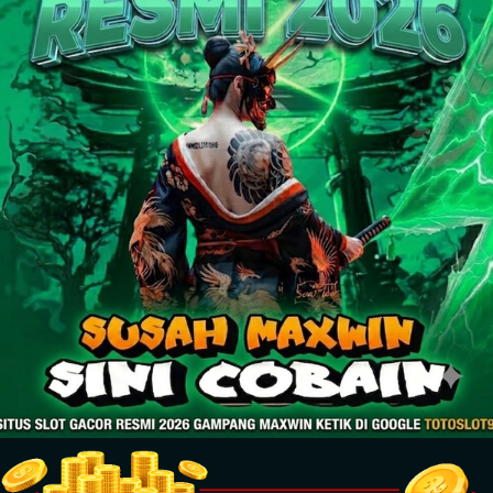
Awan
Azetabio