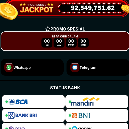
PROMO SPESIAL
BERAKHIR DALAM
00
:
00
:
00
:
00
HARI
JAM
MENIT
DETIK
Whatsapp
Telegram
STATUS BANK