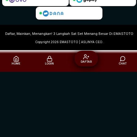
Daftar, Mainkan, Menangkan! 3 Langkah Sat Set Menang Besar Di EMASTOTO
Copyright 2026 EMASTOTO | ASLINYA CEO.
DAFTAR
HOME
LOGIN
CHAT