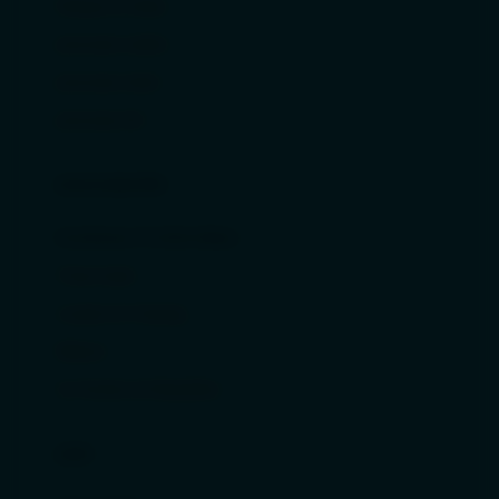
Shampo & Sabun
Love To Dream
perawatan rambut
perawatan mulut
M
perawatan diri
Magformers
Mama's Choice
perawatan ibu
Mamas&Papas
kesehatan & kebersihan
Mamaway
Tissue basah
Maxi Cosi
Laundry & Cleaning
Megabloks
Medical
Micro
Air Purifier & Humidifier
MiDeer
Mimi & Lula
potty
Mini Monkey