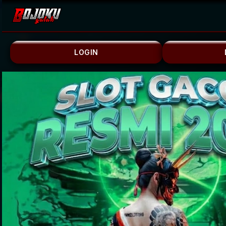
lewati ke Konten
download apps
download app from:
LOGIN
gift registry
Bahasa
ID
LOGIN
DAFTAR
Contact
Us
Toggle Nav
about Kanmo Circle
gift registry
store finder
contact us