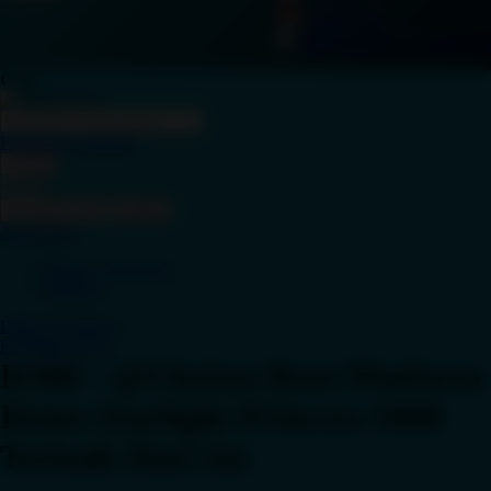
Q
DAFTAR
Contact Us
QV Baby
Cari
R
Real Shades
Pencarian Lanjutan
cancel
Red Castle
Cari
Ribbon Madness
cancel
Akun Saya
S
Masuk / buat akun
Bantuan
Sebamed
Daftar Keinginan
Silver Cross
Keranjang Saya
DJ88 – @Christa Rose Platform
Simply Idea
Demo Starlight Princess 1000
Skip Hop
Terbaik Hari Ini
Spectra
Squishmallows