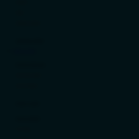
setelan
Docare
jaket
Doona
pakaian dalam
Down To Earth
Drew
pakaian tidur
Dr. Brown's
LINK GACOR
E
kereta dorong
ELC
bayi baru lahir
Ergobaby
usia 6 bulan+
Expert Care
koper anak
Ezyroller
kursi mobil
F
0-13 Kg
Felt So Sweet