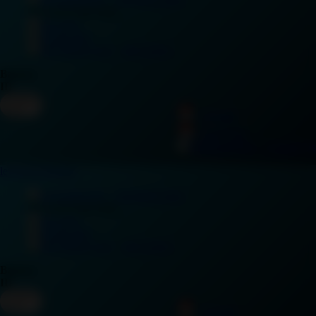
download app from:
Oh Ma Grain
Okiedog
gift registry
P
Bahasa
ID
Peachy
LOGIN
Phil & Ted's
DAFTAR
Philips Avent
Contact Us
Pigeon
lewati ke Konten
Playgro
download apps
download app from:
Poled Global
Ponycycle
gift registry
Puma
Bahasa
ID
Pureats
LOGIN