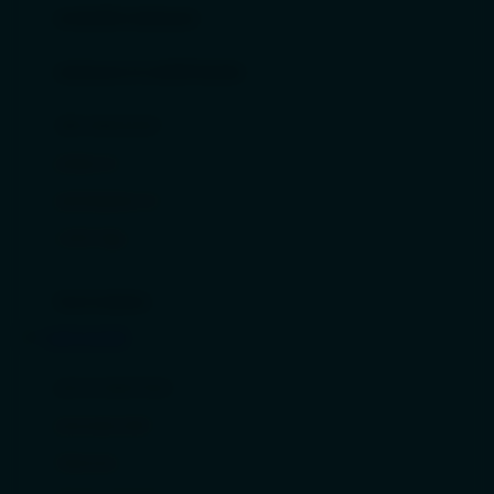
pengolah makanan
Joolz
Jujube
makanan & multivitamin
K
alat menyusui
Kiddycuts
pompa asi
Kumon
penyimpanan asi
L
cooler bags
Leapfrog
kursi makan
Leclerc
SLOT GACOR
Lee Vierra
Lillebaby
perawatan bayi
Little Bird Told Me
perawatan kulit
Little Miss Janis
Sunscreen
London Taxi