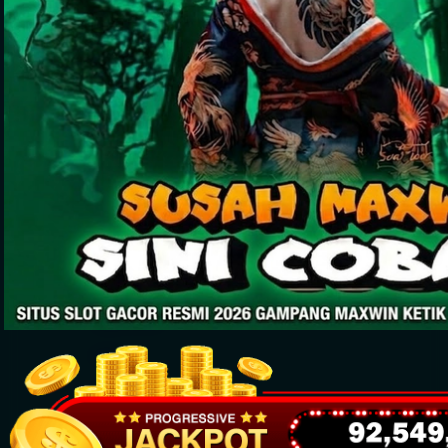
DJ88
Brand A-Z
A
Addo
Adidas
Airfree
Alamii
Amara
Aqua Scale
Asics
Aveeno
Awan
SLOT THAILAND