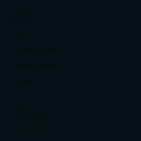
Hauck
matras
Havaianas
SITUS SLOT
Hegen
botol
Hot Wheels
sterilizer & warmers
Hybrid
soothers & teethers
I
Inlacta DHA
celemek
Interlac
alat makan
Ivenet
cangkir
J
piring & mangkuk
Jack N Jill
sendok & garpu
Joie