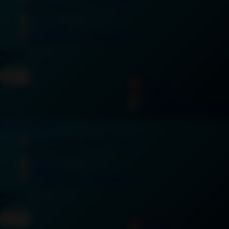
download app from:
Oh Ma Grain
Okiedog
gift registry
P
Bahasa
ID
Peachy
LOGIN
Phil & Ted's
DAFTAR
Philips Avent
Contact Us
Pigeon
lewati ke Konten
Playgro
download apps
download app from:
Poled Global
Ponycycle
gift registry
Puma
Bahasa
ID
Pureats
LOGIN