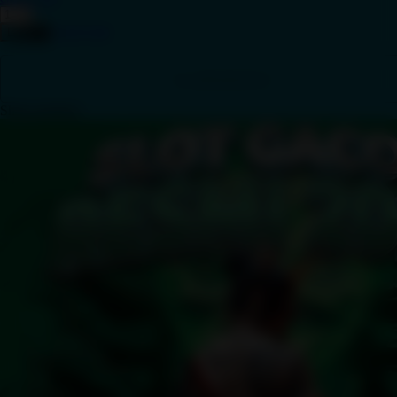
TY Toys
DAFTAR
LOGIN
U
CLAIM BONUS
Share product:
V
Veja
Vitaflow
Vtech
W
Waterland
Wellness
X