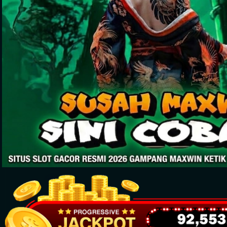
DI88
Brand A-Z
A
Addo
Adidas
Airfree
Alamii
Amara
Aqua Scale
Asics
Aveeno
Awan
SLOT THAILAND