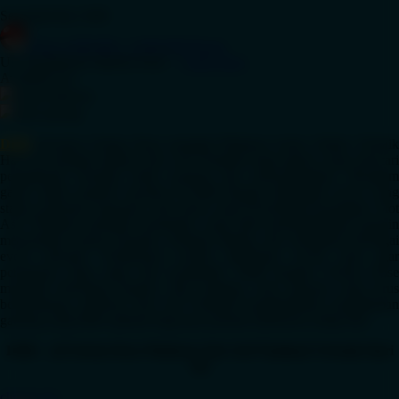
Serendah
Rp 5.000
Starbooks
Earn
1.000.000
-
5.000.000
Bonus
Stick-O
Use Installment Options from
.
Laarn more
Available for :
Stokke
home delivery
store pickup
Sudocrem
DI88
bersama Christa Rose menjadi Platform Game Online Terbaik
Sumimo
Hari Ini menjadi pilihan Slot Asli Thailand bagi gamer yang mencari
pengalaman bermain lebih nyaman dan menyenangkan. Beragam
Sunnylife
game online populer tersedia di DI88 dengan dukungan server yang
Sun-Staches
stabil, performa responsif, serta akses cepat di berbagai perangkat. Slot
Asli Thailand memiliki komunitas yang aktif memungkinkan pemain
Swimava
menemukan teman bermain, berbagi strategi, dan mengikuti berbagai
event menarik. Pembaruan konten dilakukan secara rutin agar
permainan tetap segar dan kompetitif. DI88 dengan Christa Rose
T
memiliki teknologi modern, fitur lengkap, serta layanan yang terus
berkembang, platform Slot Asli Thailand menghadirkan pengalaman
Tommee Tippee
gaming yang lebih optimal bagi para pemain Indonesia setiap hari.
Trunki
DI88 – @Christa Rose Platform Slot Asli Thailand Terbaik Hari
Ini
Tutti Bambini
choose qty
Twistshake