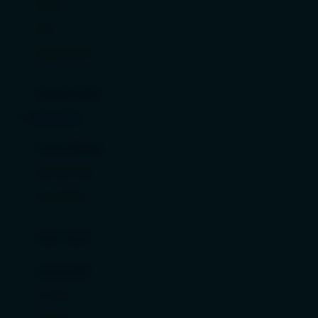
setelan
Docare
jaket
Doona
pakaian dalam
Down To Earth
Drew
pakaian tidur
Dr. Brown's
LINK GACOR
E
kereta dorong
ELC
bayi baru lahir
Ergobaby
usia 6 bulan+
Expert Care
koper anak
Ezyroller
kursi mobil
F
0-13 Kg
Felt So Sweet