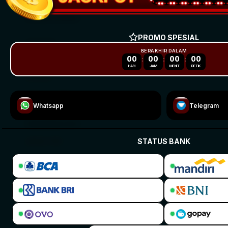
Azetabio
produk terbaru
B
PROMO SPESIAL
aksesoris
Baabaasheepz
BERAKHIR DALAM
00
:
00
:
00
:
00
tas
Babiators
HARI
JAM
MENIT
DETIK
kacamata
Baby Dove
aksesoris rambut
Baby Jogger
Whatsapp
Telegram
Baby Rovega
kebutuhan bayi
Babybee
pakaian tidur
STATUS BANK
Banana Boat
set & terusan
Banz
piyama
Barbie
bodysuits
Beaba
Beauty Barn
sepatu & kaus kaki