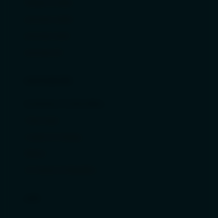
Shampo & Sabun
Love To Dream
perawatan rambut
perawatan mulut
M
perawatan diri
Magformers
Mama's Choice
perawatan ibu
Mamas&Papas
kesehatan & kebersihan
Mamaway
Tissue basah
Maxi Cosi
Laundry & Cleaning
Megabloks
Medical
Micro
Air Purifier & Humidifier
MiDeer
Mimi & Lula
potty
Mini Monkey