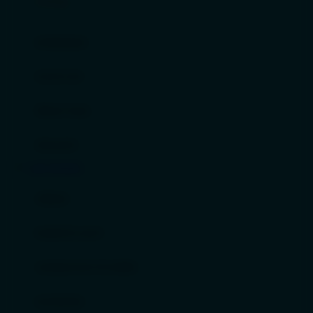
0-36 Kg
Fisher Price
Flipper
gendongan
Friends Of Sally
travel cots
G
diaper bags
Gb
Geko
aksesoris
Graco
SLOT ONLINE
Gund
selimut
H
bantal & sprei
Habbie
Haenim
ranjang bayi & balita
Happy Horse
perabotan
Happy Tummy