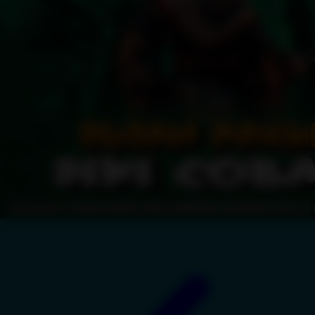
Xootz
Y
Yamatoya
Z
Zaxy
Zoggs
0-9
4Moms
59S