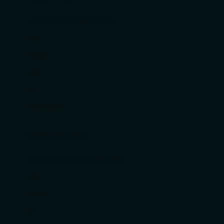
Bumkins
anak laki-laki (18bln-8thn)
C
atasan
Cetaphil
bawahan
Chicco
setelan
Childlife
jaket
Clevamama
pakaian dalam
Cocolatte
Cottonseeds
pakaian ibu hamil
Cozy N Safe
anak perempuan (18bln-8thn)
Crane
atasan
Cybex
bawahan
D
gaun
Dae Organics