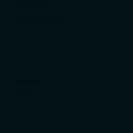
pengolah makanan
Joolz
Jujube
makanan & multivitamin
K
alat menyusui
Kiddycuts
pompa asi
Kumon
penyimpanan asi
L
cooler bags
Leapfrog
kursi makan
Leclerc
SLOT GACOR
Lee Vierra
Lillebaby
perawatan bayi
Little Bird Told Me
perawatan kulit
Little Miss Janis
Sunscreen
London Taxi