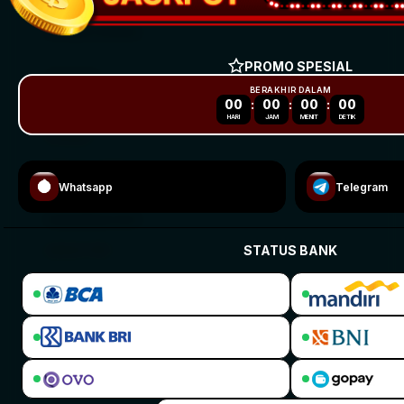
Azetabio
produk terbaru
B
PROMO SPESIAL
aksesoris
Baabaasheepz
BERAKHIR DALAM
00
:
00
:
00
:
00
tas
Babiators
HARI
JAM
MENIT
DETIK
kacamata
Baby Dove
aksesoris rambut
Baby Jogger
Whatsapp
Telegram
Baby Rovega
kebutuhan bayi
Babybee
pakaian tidur
STATUS BANK
Banana Boat
set & terusan
Banz
piyama
Barbie
bodysuits
Beaba
Beauty Barn
sepatu & kaus kaki