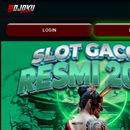
lewati ke Konten
download apps
download app from:
LOGIN
gift registry
Bahasa
ID
LOGIN
DAFTAR
Contact
Us
Toggle Nav
about Kanmo Circle
gift registry
store finder
contact us