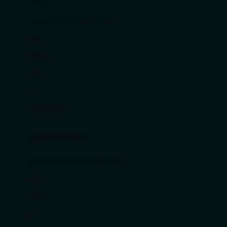
Bumkins
anak laki-laki (18bln-8thn)
C
atasan
Cetaphil
bawahan
Chicco
setelan
Childlife
jaket
Clevamama
pakaian dalam
Cocolatte
Cottonseeds
pakaian ibu hamil
Cozy N Safe
anak perempuan (18bln-8thn)
Crane
atasan
Cybex
bawahan
D
gaun
Dae Organics