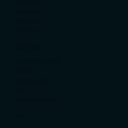
Shampo & Sabun
Love To Dream
perawatan rambut
perawatan mulut
M
perawatan diri
Magformers
Mama's Choice
perawatan ibu
Mamas&Papas
kesehatan & kebersihan
Mamaway
Tissue basah
Maxi Cosi
Laundry & Cleaning
Megabloks
Medical
Micro
Air Purifier & Humidifier
MiDeer
Mimi & Lula
potty
Mini Monkey