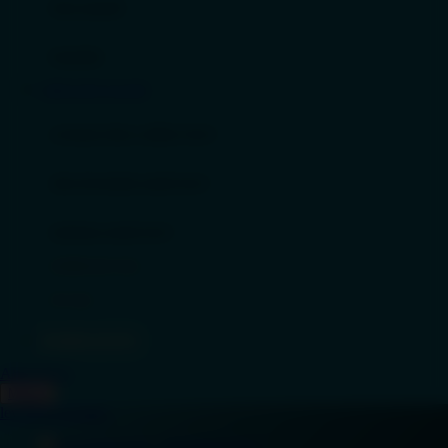
Moby
bak mandi
Momami
handuk
Mothercare
LINK SLOT GACOR
Mustela
ayunan dan walker bayi
My Buddy Tag
My K
alas bermain anak bayi
N
mainan anak bayi
Naif
mothercare toys
Nike
elc toys
Nordic Natural
DABELTOTO
Nuby
Akun Saya
Nuna
Masuk
lewati ke Konten
O
download apps