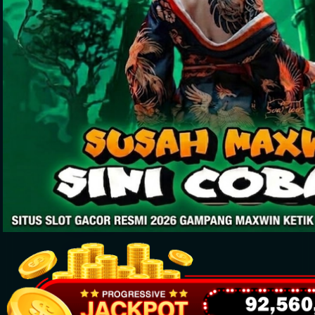
DABELTOTO
Brand A-Z
A
Addo
Adidas
Airfree
Alamii
Amara
Aqua Scale
Asics
Aveeno
Awan
SLOT THAILAND