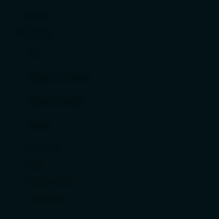
Hauck
matras
Havaianas
SITUS SLOT
Hegen
botol
Hot Wheels
sterilizer & warmers
Hybrid
soothers & teethers
I
Inlacta DHA
celemek
Interlac
alat makan
Ivenet
cangkir
J
piring & mangkuk
Jack N Jill
sendok & garpu
Joie