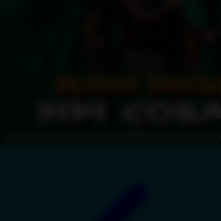
Xootz
Y
Yamatoya
Z
Zaxy
Zoggs
0-9
4Moms
59S