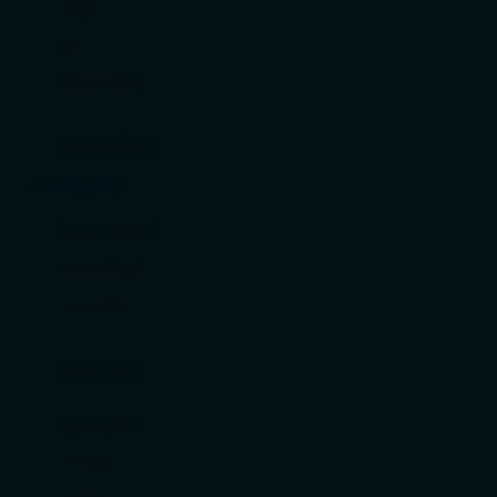
setelan
Docare
jaket
Doona
pakaian dalam
Down To Earth
Drew
pakaian tidur
Dr. Brown's
LINK GACOR
E
kereta dorong
ELC
bayi baru lahir
Ergobaby
usia 6 bulan+
Expert Care
koper anak
Ezyroller
kursi mobil
F
0-13 Kg
Felt So Sweet