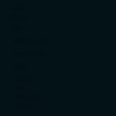
Hauck
matras
Havaianas
SITUS SLOT
Hegen
botol
Hot Wheels
sterilizer & warmers
Hybrid
soothers & teethers
I
Inlacta DHA
celemek
Interlac
alat makan
Ivenet
cangkir
J
piring & mangkuk
Jack N Jill
sendok & garpu
Joie