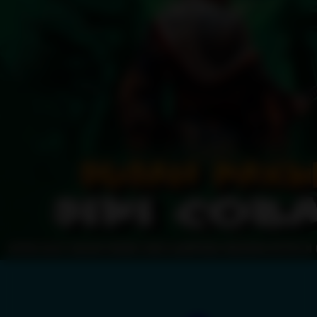
Xootz
Y
Yamatoya
Z
Zaxy
Zoggs
0-9
4Moms
59S