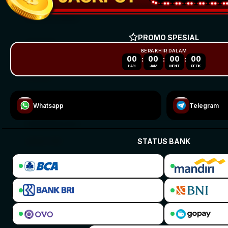
Azetabio
produk terbaru
B
PROMO SPESIAL
aksesoris
Baabaasheepz
BERAKHIR DALAM
00
:
00
:
00
:
00
tas
Babiators
HARI
JAM
MENIT
DETIK
kacamata
Baby Dove
aksesoris rambut
Baby Jogger
Whatsapp
Telegram
Baby Rovega
kebutuhan bayi
Babybee
pakaian tidur
STATUS BANK
Banana Boat
set & terusan
Banz
piyama
Barbie
bodysuits
Beaba
Beauty Barn
sepatu & kaus kaki