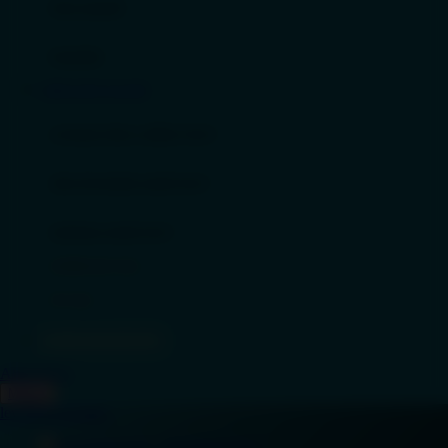
Moby
bak mandi
Momami
handuk
Mothercare
LINK SLOT GACOR
Mustela
ayunan dan walker bayi
My Buddy Tag
My K
alas bermain anak bayi
N
mainan anak bayi
Naif
mothercare toys
Nike
elc toys
Nordic Natural
CONTANATOTO
Nuby
Akun Saya
Nuna
Masuk
lewati ke Konten
O
download apps