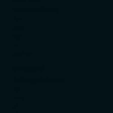
Bumkins
anak laki-laki (18bln-8thn)
C
atasan
Cetaphil
bawahan
Chicco
setelan
Childlife
jaket
Clevamama
pakaian dalam
Cocolatte
Cottonseeds
pakaian ibu hamil
Cozy N Safe
anak perempuan (18bln-8thn)
Crane
atasan
Cybex
bawahan
D
gaun
Dae Organics