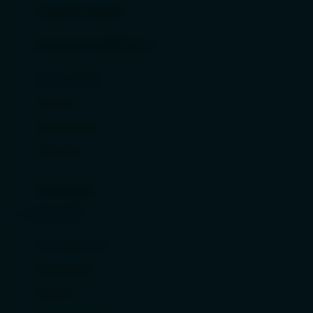
pengolah makanan
Joolz
Jujube
makanan & multivitamin
K
alat menyusui
Kiddycuts
pompa asi
Kumon
penyimpanan asi
L
cooler bags
Leapfrog
kursi makan
Leclerc
SLOT GACOR
Lee Vierra
Lillebaby
perawatan bayi
Little Bird Told Me
perawatan kulit
Little Miss Janis
Sunscreen
London Taxi