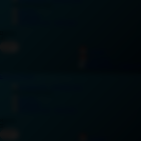
download app from:
Oh Ma Grain
Okiedog
gift registry
P
Bahasa
ID
Peachy
LOGIN
Phil & Ted's
DAFTAR
Philips Avent
Contact Us
Pigeon
lewati ke Konten
Playgro
download apps
download app from:
Poled Global
Ponycycle
gift registry
Puma
Bahasa
ID
Pureats
LOGIN