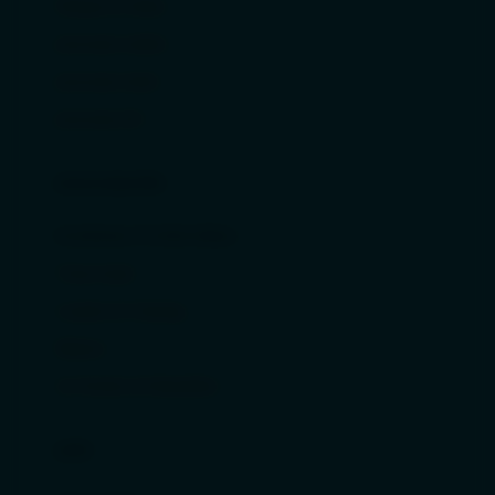
Shampo & Sabun
Love To Dream
perawatan rambut
perawatan mulut
M
perawatan diri
Magformers
Mama's Choice
perawatan ibu
Mamas&Papas
kesehatan & kebersihan
Mamaway
Tissue basah
Maxi Cosi
Laundry & Cleaning
Megabloks
Medical
Micro
Air Purifier & Humidifier
MiDeer
Mimi & Lula
potty
Mini Monkey