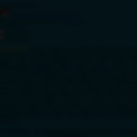
Serendah
Rp 5.000
Starbooks
Earn
1.000.000
-
5.000.000
Bonus
Stick-O
Use Installment Options from
.
Laarn more
Available for :
Stokke
home delivery
store pickup
Sudocrem
CAYATOTO
bersama Christa Rose menjadi Platform Game Online
Sumimo
Terbaik Hari Ini menjadi pilihan Jackpot Pulsa Langsung Cair bagi
gamer yang mencari pengalaman bermain lebih nyaman dan
Sunnylife
menyenangkan. Beragam game online populer tersedia di
Sun-Staches
CAYATOTO dengan dukungan server yang stabil, performa responsif,
serta akses cepat di berbagai perangkat. Jackpot Pulsa Langsung Cair
Swimava
memiliki komunitas yang aktif memungkinkan pemain menemukan
teman bermain, berbagi strategi, dan mengikuti berbagai event
menarik. Pembaruan konten dilakukan secara rutin agar permainan
T
tetap segar dan kompetitif. CAYATOTO dengan Christa Rose
memiliki teknologi modern, fitur lengkap, serta layanan yang terus
Tommee Tippee
berkembang, platform Jackpot Pulsa Langsung Cair menghadirkan
pengalaman gaming yang lebih optimal bagi para pemain Indonesia
Trunki
setiap hari.
Tutti Bambini
CAYATOTO – @Christa Rose Platform Jackpot Pulsa Langsung
Cair Terbaik Hari Ini
Twistshake