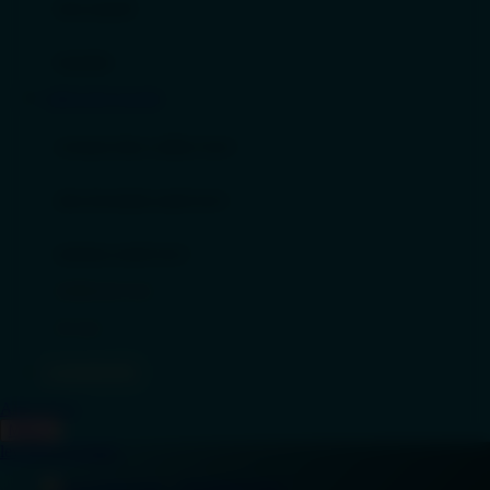
Moby
bak mandi
Momami
handuk
Mothercare
LINK SLOT GACOR
Mustela
ayunan dan walker bayi
My Buddy Tag
My K
alas bermain anak bayi
N
mainan anak bayi
Naif
mothercare toys
Nike
elc toys
Nordic Natural
CAYATOTO
Nuby
Akun Saya
Nuna
Masuk
lewati ke Konten
O
download apps