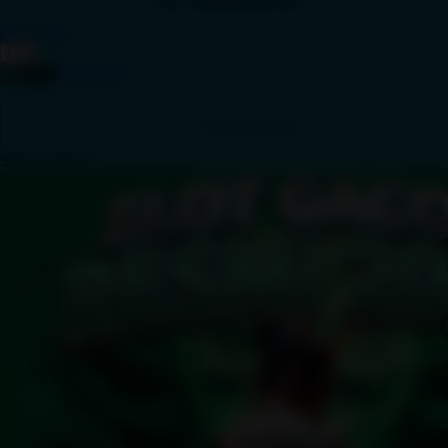
choose qty
TY Toys
DAFTAR
LOGIN
U
CLAIM BONUS
V
Share product:
Veja
Vitaflow
Vtech
W
Waterland
Wellness
X