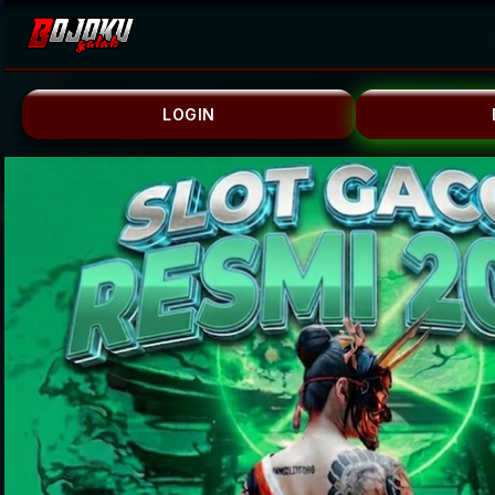
lewati ke Konten
download apps
download app from:
LOGIN
gift registry
Bahasa
ID
LOGIN
DAFTAR
Contact
Us
Toggle Nav
about Kanmo Circle
gift registry
store finder
contact us