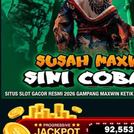
CAYATOTO
Brand A-Z
A
Addo
Adidas
Airfree
Alamii
Amara
Aqua Scale
Asics
Aveeno
Awan
SLOT THAILAND