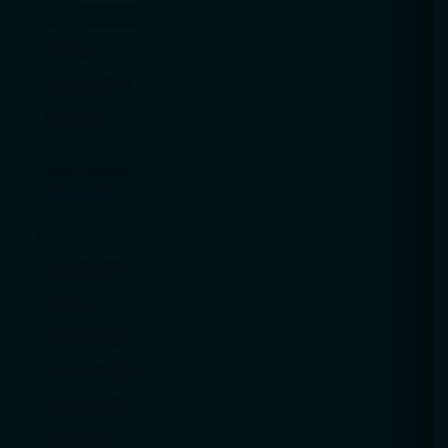
alat menyusui
pompa asi
penyimpanan asi
cooler bags
kursi makan
SLOT GACOR
perawatan bayi
perawatan kulit
Sunscreen
Shampo & Sabun
perawatan rambut
perawatan mulut
perawatan diri