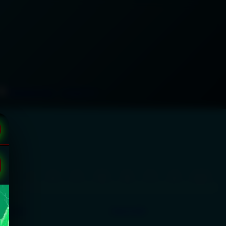
Contact Us
s
S
T
U
V
W
X
Y
Z
0-9
Amara
Aqua Scale