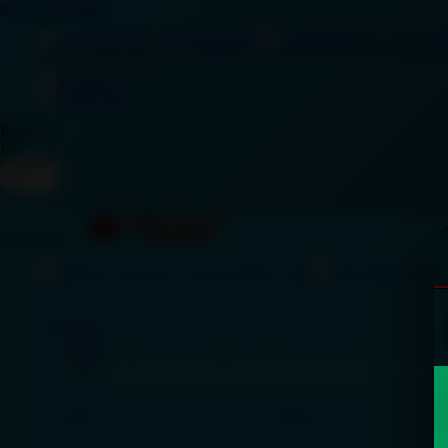
lewati ke Konten
download apps
gift regis
download app from:
Bahasa
ID
Toggle Nav
about Kanmo Circle
CACA168
A
B
C
D
E
F
G
H
Addo
Adidas