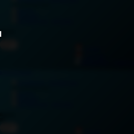
download app from:
Oh Ma Grain
Okiedog
gift registry
P
Bahasa
ID
Peachy
LOGIN
Phil & Ted's
DAFTAR
Philips Avent
Contact Us
Pigeon
lewati ke Konten
Playgro
download apps
download app from:
Poled Global
Ponycycle
gift registry
Puma
Bahasa
ID
Pureats
LOGIN