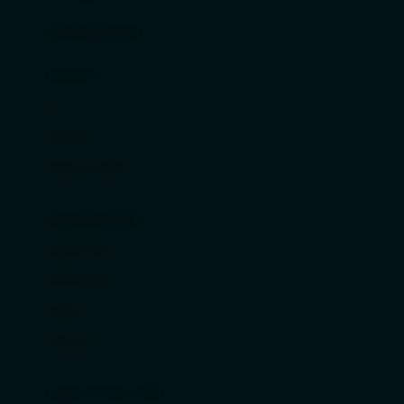
Azetabio
produk terbaru
B
aksesoris
Baabaasheepz
tas
Babiators
kacamata
Baby Dove
aksesoris rambut
Baby Jogger
Baby Rovega
kebutuhan bayi
Babybee
pakaian tidur
Banana Boat
set & terusan
Banz
piyama
Barbie
bodysuits
Beaba
Beauty Barn
sepatu & kaus kaki