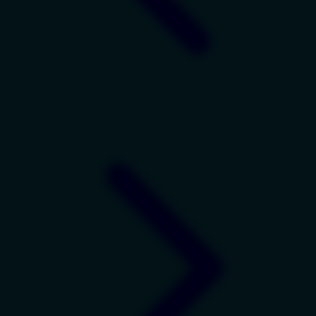
Xootz
Y
Yamatoya
Z
Zaxy
Zoggs
0-9
4Moms
59S