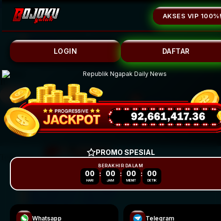
lewati ke Konten
AKSES VIP 100%
download apps
download app from:
LOGIN
DAFTAR
gift registry
Bahasa
ID
LOGIN
DAFTAR
Contact
Us
PROMO SPESIAL
Toggle Nav
BERAKHIR DALAM
00
:
00
:
00
:
00
about Kanmo Circle
HARI
JAM
MENIT
DETIK
gift registry
store finder
contact us
Whatsapp
Telegram