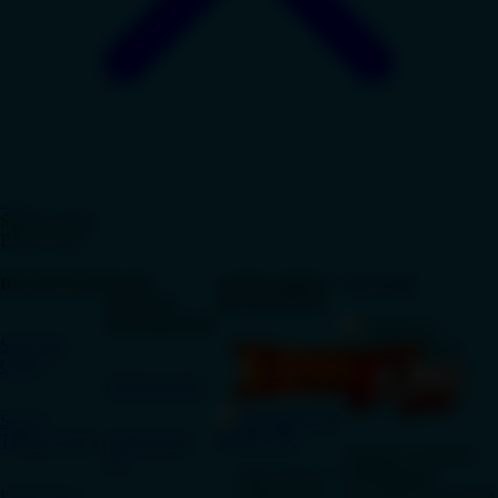
Share product:
Back to top
BUGISTOTO
butuh
unduh aplikasi
we accept
bantuan?
BUGISTOTO
hubungi kami
Situs Slot
Gacor
hubungi kami
SLOT
THAILAND
bantuan dan
Direktorat Jenderal
faq
Perlindungan
ikuti kami di
Konsumen dan Tertib
Link Gacor
media sosial