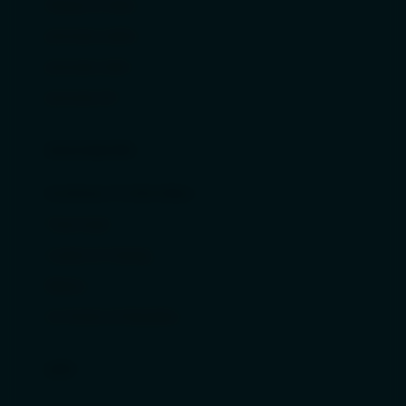
Shampo & Sabun
Love To Dream
perawatan rambut
perawatan mulut
M
perawatan diri
Magformers
Mama's Choice
perawatan ibu
Mamas&Papas
kesehatan & kebersihan
Mamaway
Tissue basah
Maxi Cosi
Laundry & Cleaning
Megabloks
Medical
Micro
Air Purifier & Humidifier
MiDeer
Mimi & Lula
potty
Mini Monkey