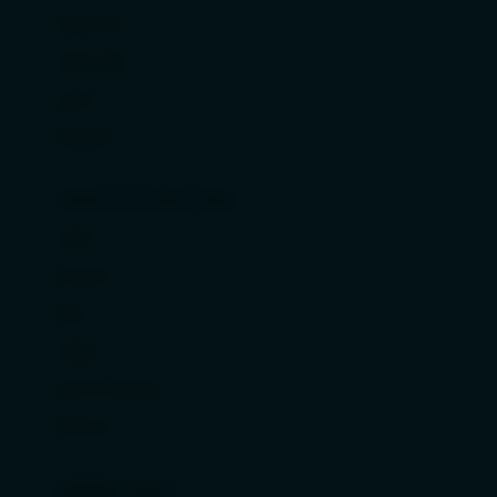
Bio Oil
sepatu bayi
Biolane
sepatu anak
Bite Fighters
sandal
Bizzi Growin
kaus kaki
Blackmores
fashion bayi (0bln-3thn)
Blooming Marvellous
atasan
Bonnels
bawahan
Bravado
gaun
Bruder
setelan
Brush Baby
jaket & kardigan
Buds Organics
aksesoris
Bugaboo
Buggygear
pakaian renang