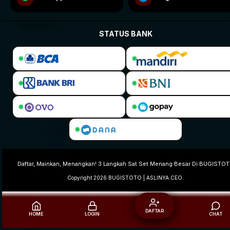
BUGISTOTO
Brand A-Z
STATUS BANK
A
Addo
Adidas
Airfree
Alamii
Amara
Aqua Scale
Daftar, Mainkan, Menangkan! 3 Langkah Sat Set Menang Besar Di BUGISTO
Copyright 2026 BUGISTOTO | ASLINYA CEO.
Asics
Aveeno
DAFTAR
HOME
LOGIN
CHAT
Awan
SLOT THAILAND