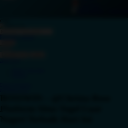
Q
DAFTAR
Contact Us
QV Baby
Cari
R
Real Shades
Pencarian Lanjutan
cancel
Red Castle
Cari
Ribbon Madness
cancel
Akun Saya
S
Masuk / buat akun
Bantuan
Sebamed
Daftar Keinginan
Silver Cross
Keranjang Saya
BOSSWIN – @Christa Rose
Simply Idea
Platform Situs Togel Luar
Skip Hop
Negeri Terbaik Hari Ini
Spectra
Squishmallows