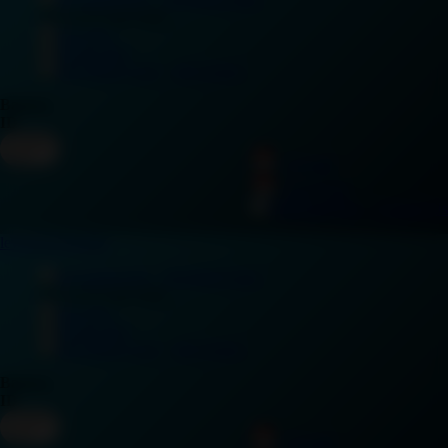
download app from:
Oh Ma Grain
Okiedog
gift registry
P
Bahasa
ID
Peachy
LOGIN
Phil & Ted's
DAFTAR
Philips Avent
Contact Us
Pigeon
lewati ke Konten
Playgro
download apps
download app from:
Poled Global
Ponycycle
gift registry
Puma
Bahasa
ID
Pureats
LOGIN