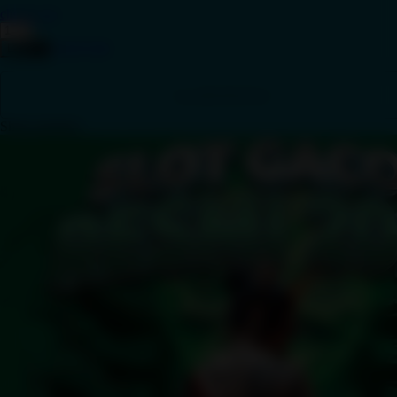
choose qty
TY Toys
DAFTAR
LOGIN
U
CLAIM BONUS
Share product:
V
Veja
Vitaflow
Vtech
W
Waterland
Wellness
X