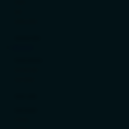
setelan
Docare
jaket
Doona
pakaian dalam
Down To Earth
Drew
pakaian tidur
Dr. Brown's
LINK GACOR
E
kereta dorong
ELC
bayi baru lahir
Ergobaby
usia 6 bulan+
Expert Care
koper anak
Ezyroller
kursi mobil
F
0-13 Kg
Felt So Sweet