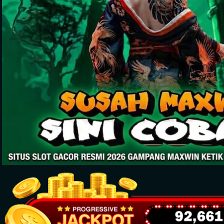
BET288
Brand A-Z
A
Addo
Adidas
Airfree
Alamii
Amara
Aqua Scale
Asics
Aveeno
Awan
SLOT THAILAND