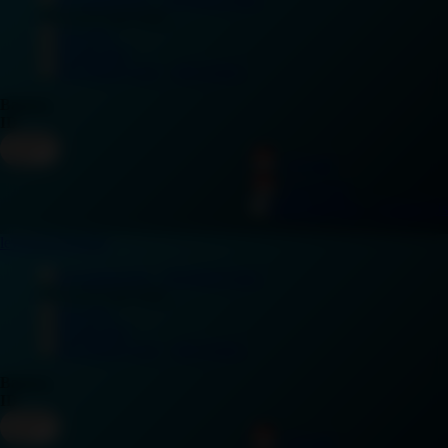
download app from:
Oh Ma Grain
Okiedog
gift registry
P
Bahasa
ID
Peachy
LOGIN
Phil & Ted's
DAFTAR
Philips Avent
Contact Us
Pigeon
lewati ke Konten
Playgro
download apps
download app from:
Poled Global
Ponycycle
gift registry
Puma
Bahasa
ID
Pureats
LOGIN