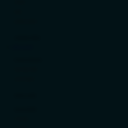
setelan
Docare
jaket
Doona
pakaian dalam
Down To Earth
Drew
pakaian tidur
Dr. Brown's
LINK GACOR
E
kereta dorong
ELC
bayi baru lahir
Ergobaby
usia 6 bulan+
Expert Care
koper anak
Ezyroller
kursi mobil
F
0-13 Kg
Felt So Sweet