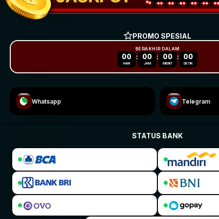
Azetabio
produk terbaru
B
PROMO SPESIAL
aksesoris
Baabaasheepz
BERAKHIR DALAM
00
:
00
:
00
:
00
tas
Babiators
HARI
JAM
MENIT
DETIK
kacamata
Baby Dove
aksesoris rambut
Baby Jogger
Whatsapp
Telegram
Baby Rovega
kebutuhan bayi
Babybee
pakaian tidur
STATUS BANK
Banana Boat
set & terusan
Banz
piyama
Barbie
bodysuits
Beaba
Beauty Barn
sepatu & kaus kaki