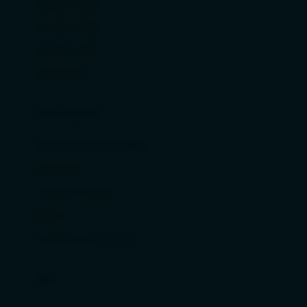
Shampo & Sabun
Love To Dream
perawatan rambut
perawatan mulut
M
perawatan diri
Magformers
Mama's Choice
perawatan ibu
Mamas&Papas
kesehatan & kebersihan
Mamaway
Tissue basah
Maxi Cosi
Laundry & Cleaning
Megabloks
Medical
Micro
Air Purifier & Humidifier
MiDeer
Mimi & Lula
potty
Mini Monkey