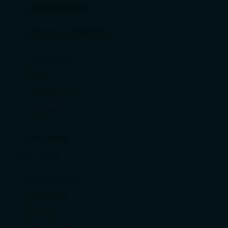
pengolah makanan
Joolz
Jujube
makanan & multivitamin
K
alat menyusui
Kiddycuts
pompa asi
Kumon
penyimpanan asi
L
cooler bags
Leapfrog
kursi makan
Leclerc
SLOT GACOR
Lee Vierra
Lillebaby
perawatan bayi
Little Bird Told Me
perawatan kulit
Little Miss Janis
Sunscreen
London Taxi