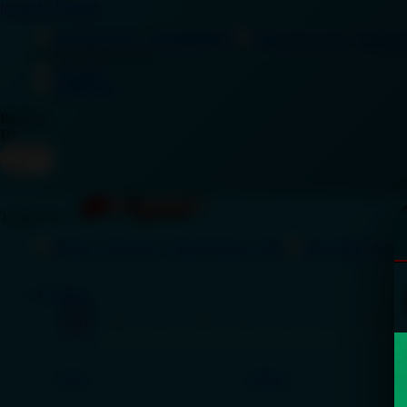
lewati ke Konten
download apps
gift regis
download app from:
Bahasa
ID
Toggle Nav
about Kanmo Circle
BARBER77
A
B
C
D
E
F
G
H
Addo
Adidas