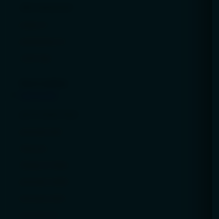
alat menyusui
pompa asi
penyimpanan asi
cooler bags
kursi makan
SLOT GACOR
perawatan bayi
perawatan kulit
Sunscreen
Shampo & Sabun
perawatan rambut
perawatan mulut
perawatan diri