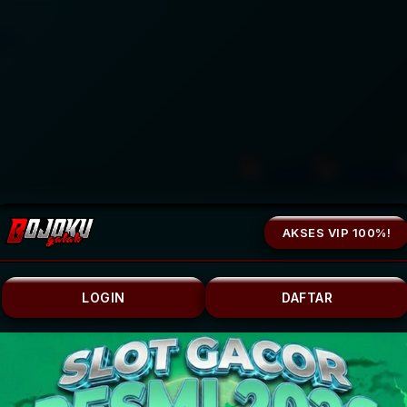
try
LOGIN
DAFTAR
AKSES VIP 100%!
gift registry
store finder
contact u
LOGIN
DAFTAR
I
J
K
L
M
N
O
P
Q
R
Airfree
Alamii