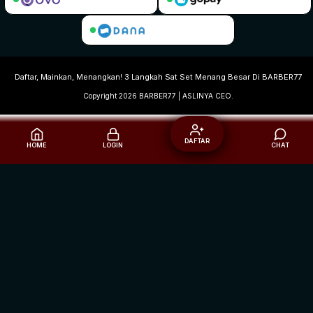
Daftar, Mainkan, Menangkan! 3 Langkah Sat Set Menang Besar Di BARBER77
Copyright 2026 BARBER77 | ASLINYA CEO.
DAFTAR
HOME
LOGIN
CHAT