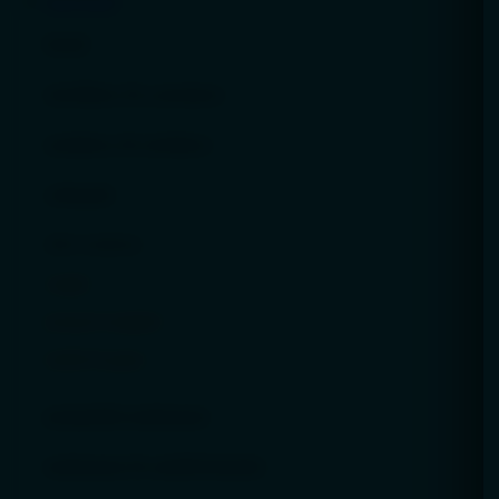
SITUS SLOT
botol
sterilizer & warmers
soothers & teethers
celemek
alat makan
cangkir
piring & mangkuk
sendok & garpu
pengolah makanan
makanan & multivitamin