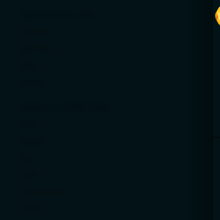
sepatu & kaus kaki
sepatu bayi
sepatu anak
sandal
kaus kaki
fashion bayi (0bln-3thn)
atasan
bawahan
gaun
setelan
jaket & kardigan
aksesoris