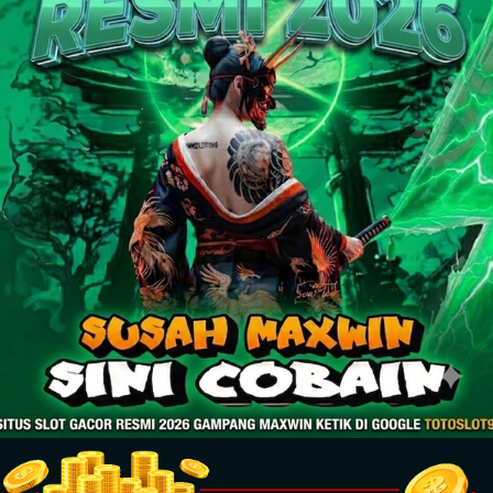
Awan
Azetabio