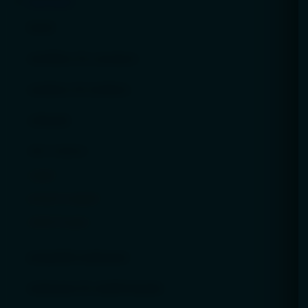
SITUS SLOT
botol
sterilizer & warmers
soothers & teethers
celemek
alat makan
cangkir
piring & mangkuk
sendok & garpu
pengolah makanan
makanan & multivitamin