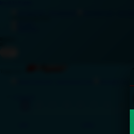
lewati ke Konten
download apps
gift regis
download app from:
Bahasa
ID
Toggle Nav
about Kanmo Circle
AURASLOT88
A
B
C
D
E
F
G
H
Addo
Adidas