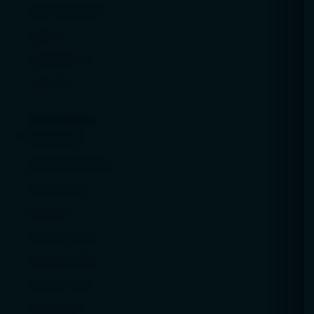
alat menyusui
pompa asi
penyimpanan asi
cooler bags
kursi makan
SLOT GACOR
perawatan bayi
perawatan kulit
Sunscreen
Shampo & Sabun
perawatan rambut
perawatan mulut
perawatan diri