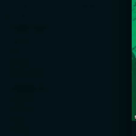
Asics
Aveeno
SLOT THAILAND
produk terbaru
aksesoris
tas
kacamata
aksesoris rambut
kebutuhan bayi
pakaian tidur
set & terusan
piyama
bodysuits