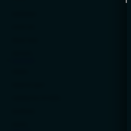
gendongan
travel cots
diaper bags
aksesoris
SLOT ONLINE
selimut
bantal & sprei
ranjang bayi & balita
perabotan
matras