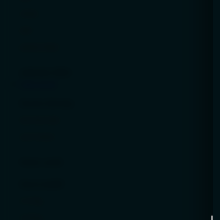
setelan
jaket
pakaian dalam
pakaian tidur
LINK GACOR
kereta dorong
bayi baru lahir
usia 6 bulan+
koper anak
kursi mobil
0-13 Kg
0-36 Kg