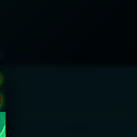
Contact Us
s
S
T
U
V
W
X
Y
Z
0-9
Amara
Aqua Scale