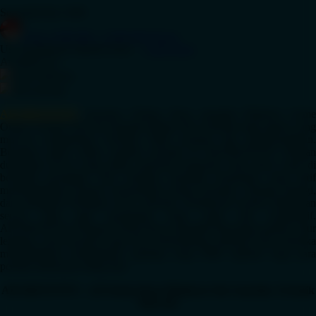
Serendah
Rp 5.000
Starbooks
Earn
1.000.000
-
5.000.000
Bonus
Stick-O
Use Installment Options from
.
Laarn more
Available for :
Stokke
home delivery
store pickup
Sudocrem
ARABIATOTO
bersama Christa Rose menjadi Platform Game
Sumimo
Online Terbaik Hari Ini menjadi pilihan Slot Amerika bagi gamer yang
mencari pengalaman bermain lebih nyaman dan menyenangkan.
Sunnylife
Beragam game online populer tersedia di ARABIATOTO dengan
Sun-Staches
dukungan server yang stabil, performa responsif, serta akses cepat di
berbagai perangkat. Slot Amerika memiliki komunitas yang aktif
Swimava
memungkinkan pemain menemukan teman bermain, berbagi strategi,
dan mengikuti berbagai event menarik. Pembaruan konten dilakukan
secara rutin agar permainan tetap segar dan kompetitif.
T
ARABIATOTO dengan Christa Rose memiliki teknologi modern, fitur
lengkap, serta layanan yang terus berkembang, platform Slot Amerika
Tommee Tippee
menghadirkan pengalaman gaming yang lebih optimal bagi para
pemain Indonesia setiap hari.
Trunki
ARABIATOTO – @Christa Rose Platform Slot Amerika Terbaik
Tutti Bambini
Hari Ini
Twistshake