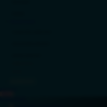
Moby
bak mandi
Momami
handuk
Mothercare
LINK SLOT GACOR
Mustela
ayunan dan walker bayi
My Buddy Tag
My K
alas bermain anak bayi
N
mainan anak bayi
Naif
mothercare toys
Nike
elc toys
Nordic Natural
ARABIATOTO
Nuby
Akun Saya
Nuna
Masuk
lewati ke Konten
O
download apps