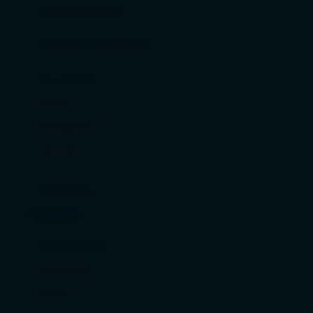
pengolah makanan
Joolz
Jujube
makanan & multivitamin
K
alat menyusui
Kiddycuts
pompa asi
Kumon
penyimpanan asi
L
cooler bags
Leapfrog
kursi makan
Leclerc
SLOT GACOR
Lee Vierra
Lillebaby
perawatan bayi
Little Bird Told Me
perawatan kulit
Little Miss Janis
Sunscreen
London Taxi