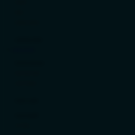
setelan
Docare
jaket
Doona
pakaian dalam
Down To Earth
Drew
pakaian tidur
Dr. Brown's
LINK GACOR
E
kereta dorong
ELC
bayi baru lahir
Ergobaby
usia 6 bulan+
Expert Care
koper anak
Ezyroller
kursi mobil
F
0-13 Kg
Felt So Sweet