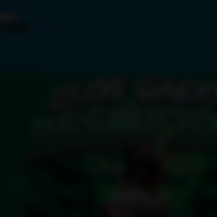
choose qty
TY Toys
DAFTAR
LOGIN
U
CLAIM BONUS
Share product:
V
Veja
Vitaflow
Vtech
W
Waterland
Wellness
X