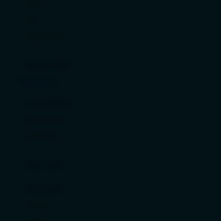
setelan
Docare
jaket
Doona
pakaian dalam
Down To Earth
Drew
pakaian tidur
Dr. Brown's
LINK GACOR
E
kereta dorong
ELC
bayi baru lahir
Ergobaby
usia 6 bulan+
Expert Care
koper anak
Ezyroller
kursi mobil
F
0-13 Kg
Felt So Sweet