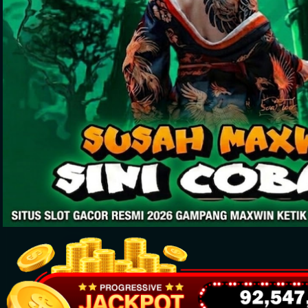
APEKTOTO
Brand A-Z
A
Addo
Adidas
Airfree
Alamii
Amara
Aqua Scale
Asics
Aveeno
Awan
SLOT THAILAND