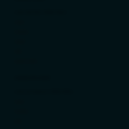
Bumkins
anak laki-laki (18bln-8thn)
C
atasan
Cetaphil
bawahan
Chicco
setelan
Childlife
jaket
Clevamama
pakaian dalam
Cocolatte
Cottonseeds
pakaian ibu hamil
Cozy N Safe
anak perempuan (18bln-8thn)
Crane
atasan
Cybex
bawahan
D
gaun
Dae Organics