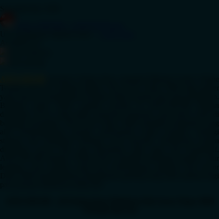
Serendah
Rp 5.000
Starbooks
Earn
1.000.000
-
5.000.000
Bonus
Stick-O
Use Installment Options from
.
Laarn more
Available for :
Stokke
home delivery
store pickup
Sudocrem
APACHE188
bersama Christa Rose menjadi Platform Game Online
Sumimo
Terbaik Hari Ini menjadi pilihan Slot Gacor Depo 5000 bagi gamer
yang mencari pengalaman bermain lebih nyaman dan menyenangkan.
Sunnylife
Beragam game online populer tersedia di APACHE188 dengan
Sun-Staches
dukungan server yang stabil, performa responsif, serta akses cepat di
berbagai perangkat. Slot Gacor Depo 5000 memiliki komunitas yang
Swimava
aktif memungkinkan pemain menemukan teman bermain, berbagi
strategi, dan mengikuti berbagai event menarik. Pembaruan konten
dilakukan secara rutin agar permainan tetap segar dan kompetitif.
T
APACHE188 dengan Christa Rose memiliki teknologi modern, fitur
lengkap, serta layanan yang terus berkembang, platform Slot Gacor
Tommee Tippee
Depo 5000 menghadirkan pengalaman gaming yang lebih optimal bagi
para pemain Indonesia setiap hari.
Trunki
APACHE188 – @Christa Rose Platform Slot Gacor Depo 5000
Tutti Bambini
Terbaik Hari Ini
Twistshake