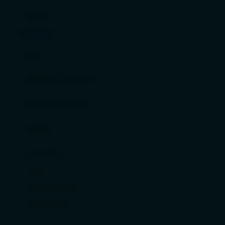
Hauck
matras
Havaianas
SITUS SLOT
Hegen
botol
Hot Wheels
sterilizer & warmers
Hybrid
soothers & teethers
I
Inlacta DHA
celemek
Interlac
alat makan
Ivenet
cangkir
J
piring & mangkuk
Jack N Jill
sendok & garpu
Joie