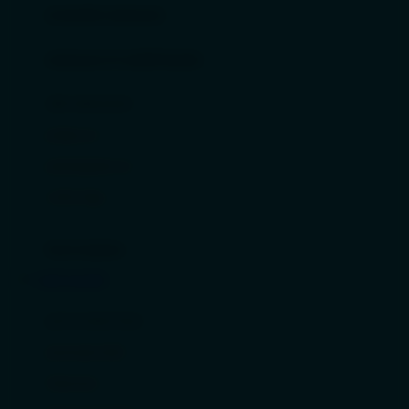
pengolah makanan
Joolz
Jujube
makanan & multivitamin
K
alat menyusui
Kiddycuts
pompa asi
Kumon
penyimpanan asi
L
cooler bags
Leapfrog
kursi makan
Leclerc
SLOT GACOR
Lee Vierra
Lillebaby
perawatan bayi
Little Bird Told Me
perawatan kulit
Little Miss Janis
Sunscreen
London Taxi