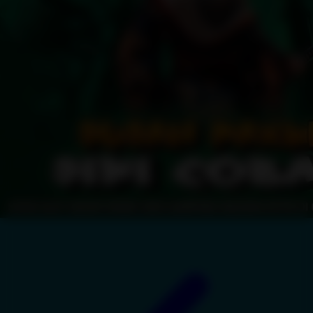
Xootz
Y
Yamatoya
Z
Zaxy
Zoggs
0-9
4Moms
59S