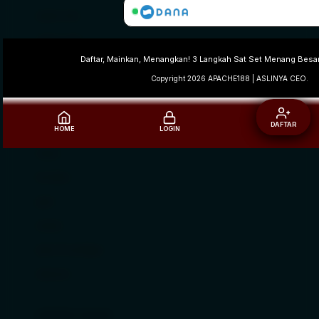
Bio Oil
sepatu bayi
Biolane
sepatu anak
Bite Fighters
Daftar, Mainkan, Menangkan! 3 Langkah Sat Set Menang Bes
sandal
Copyright 2026 APACHE188 | ASLINYA CEO.
Bizzi Growin
kaus kaki
Blackmores
DAFTAR
fashion bayi (0bln-3thn)
HOME
LOGIN
Blooming Marvellous
atasan
Bonnels
bawahan
Bravado
gaun
Bruder
setelan
Brush Baby
jaket & kardigan
Buds Organics
aksesoris
Bugaboo
Buggygear
pakaian renang