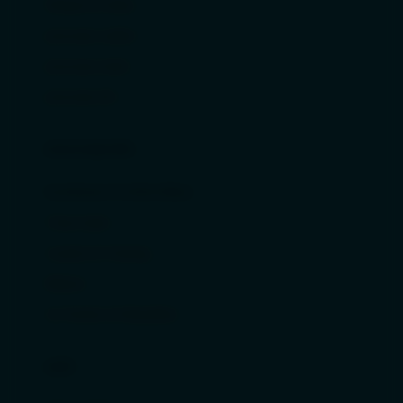
Shampo & Sabun
Love To Dream
perawatan rambut
perawatan mulut
M
perawatan diri
Magformers
Mama's Choice
perawatan ibu
Mamas&Papas
kesehatan & kebersihan
Mamaway
Tissue basah
Maxi Cosi
Laundry & Cleaning
Megabloks
Medical
Micro
Air Purifier & Humidifier
MiDeer
Mimi & Lula
potty
Mini Monkey