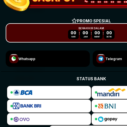
Azetabio
produk terbaru
B
PROMO SPESIAL
aksesoris
Baabaasheepz
BERAKHIR DALAM
00
:
00
:
00
:
00
tas
Babiators
HARI
JAM
MENIT
DETIK
kacamata
Baby Dove
aksesoris rambut
Baby Jogger
Whatsapp
Telegram
Baby Rovega
kebutuhan bayi
Babybee
pakaian tidur
STATUS BANK
Banana Boat
set & terusan
Banz
piyama
Barbie
bodysuits
Beaba
Beauty Barn
sepatu & kaus kaki