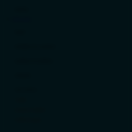
Hauck
matras
Havaianas
SITUS SLOT
Hegen
botol
Hot Wheels
sterilizer & warmers
Hybrid
soothers & teethers
I
Inlacta DHA
celemek
Interlac
alat makan
Ivenet
cangkir
J
piring & mangkuk
Jack N Jill
sendok & garpu
Joie