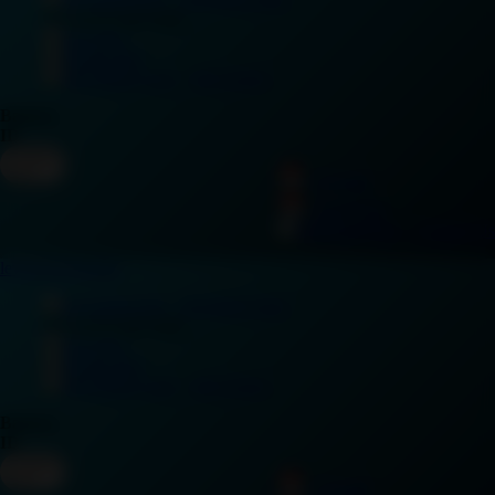
download app from:
Oh Ma Grain
Okiedog
gift registry
P
Bahasa
ID
Peachy
LOGIN
Phil & Ted's
DAFTAR
Philips Avent
Contact Us
Pigeon
lewati ke Konten
Playgro
download apps
download app from:
Poled Global
Ponycycle
gift registry
Puma
Bahasa
ID
Pureats
LOGIN