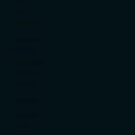
setelan
Docare
jaket
Doona
pakaian dalam
Down To Earth
Drew
pakaian tidur
Dr. Brown's
LINK GACOR
E
kereta dorong
ELC
bayi baru lahir
Ergobaby
usia 6 bulan+
Expert Care
koper anak
Ezyroller
kursi mobil
F
0-13 Kg
Felt So Sweet