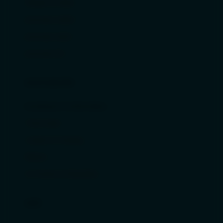
Shampo & Sabun
Love To Dream
perawatan rambut
perawatan mulut
M
perawatan diri
Magformers
Mama's Choice
perawatan ibu
Mamas&Papas
kesehatan & kebersihan
Mamaway
Tissue basah
Maxi Cosi
Laundry & Cleaning
Megabloks
Medical
Micro
Air Purifier & Humidifier
MiDeer
Mimi & Lula
potty
Mini Monkey