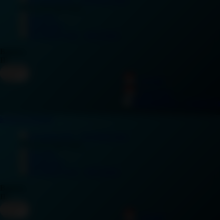
download app from:
Oh Ma Grain
Okiedog
gift registry
P
Bahasa
ID
Peachy
LOGIN
Phil & Ted's
DAFTAR
Philips Avent
Contact Us
Pigeon
lewati ke Konten
Playgro
download apps
download app from:
Poled Global
Ponycycle
gift registry
Puma
Bahasa
ID
Pureats
LOGIN