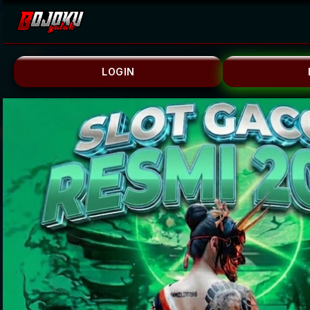
lewati ke Konten
download apps
download app from:
LOGIN
gift registry
Bahasa
ID
LOGIN
DAFTAR
Contact
Us
Toggle Nav
about Kanmo Circle
gift registry
store finder
contact us