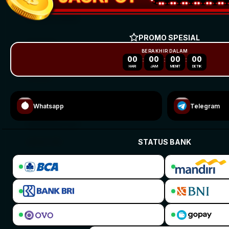
Azetabio
produk terbaru
B
PROMO SPESIAL
aksesoris
Baabaasheepz
BERAKHIR DALAM
00
:
00
:
00
:
00
tas
Babiators
HARI
JAM
MENIT
DETIK
kacamata
Baby Dove
aksesoris rambut
Baby Jogger
Whatsapp
Telegram
Baby Rovega
kebutuhan bayi
Babybee
pakaian tidur
STATUS BANK
Banana Boat
set & terusan
Banz
piyama
Barbie
bodysuits
Beaba
Beauty Barn
sepatu & kaus kaki